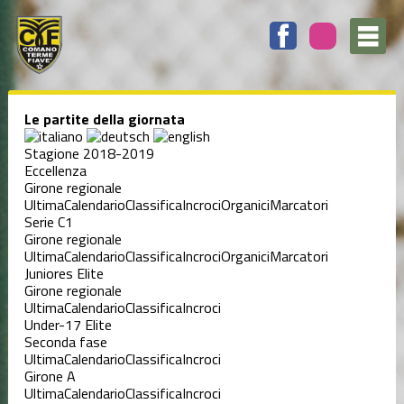
Le partite della giornata
Stagione 2018-2019
Eccellenza
Girone regionale
Ultima
Calendario
Classifica
Incroci
Organici
Marcatori
Serie C1
Girone regionale
Ultima
Calendario
Classifica
Incroci
Organici
Marcatori
Juniores Elite
Girone regionale
Ultima
Calendario
Classifica
Incroci
Under-17 Elite
Seconda fase
Ultima
Calendario
Classifica
Incroci
Girone A
Ultima
Calendario
Classifica
Incroci