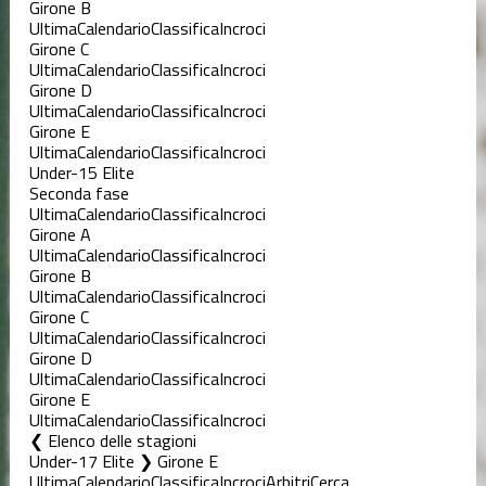
Girone B
Ultima
Calendario
Classifica
Incroci
Girone C
Ultima
Calendario
Classifica
Incroci
Girone D
Ultima
Calendario
Classifica
Incroci
Girone E
Ultima
Calendario
Classifica
Incroci
Under-15 Elite
Seconda fase
Ultima
Calendario
Classifica
Incroci
Girone A
Ultima
Calendario
Classifica
Incroci
Girone B
Ultima
Calendario
Classifica
Incroci
Girone C
Ultima
Calendario
Classifica
Incroci
Girone D
Ultima
Calendario
Classifica
Incroci
Girone E
Ultima
Calendario
Classifica
Incroci
Elenco delle stagioni
Under-17 Elite ❯ Girone E
Ultima
Calendario
Classifica
Incroci
Arbitri
Cerca