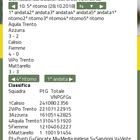
◀
10. 5ª ritorno (28.10.2018)
▶
1ª andata
2ª andata
3ª andata
4ª andata
5ª andata
1ª
ritorno
2ª ritorno
3ª ritorno
4ª ritorno
5ª ritorno
Aquila Trento
Azzurra
3
-
2
Calisio
Fiemme
4
-
0
ViPo Trento
Mattarello
3
-
3
◀ 4ª ritorno
1ª andata ▶
Classifica
Squadra
Pt
G
Totale
V
N
P
Gf
Gs
1
Calisio
24
10
8
0
2
35
6
2
ViPo Trento
22
10
7
1
2
29
15
3
Azzurra
16
10
5
1
4
28
25
4
Aquila Trento
13
10
4
1
5
19
20
5
Fiemme
12
10
4
0
6
22
27
6
Mattarello
1
10
0
1
9
14
54
Pt=Punti
G=Giocate
Mi=Media inglese
S=Sanzioni
V=Vinte