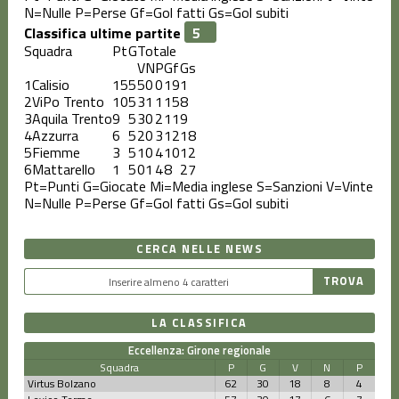
N=Nulle
P=Perse
Gf=Gol fatti
Gs=Gol subiti
Classifica ultime partite
Squadra
Pt
G
Totale
V
N
P
Gf
Gs
1
Calisio
15
5
5
0
0
19
1
2
ViPo Trento
10
5
3
1
1
15
8
3
Aquila Trento
9
5
3
0
2
11
9
4
Azzurra
6
5
2
0
3
12
18
5
Fiemme
3
5
1
0
4
10
12
6
Mattarello
1
5
0
1
4
8
27
Pt=Punti
G=Giocate
Mi=Media inglese
S=Sanzioni
V=Vinte
N=Nulle
P=Perse
Gf=Gol fatti
Gs=Gol subiti
CERCA NELLE NEWS
LA CLASSIFICA
Eccellenza: Girone regionale
Squadra
P
G
V
N
P
Virtus Bolzano
62
30
18
8
4