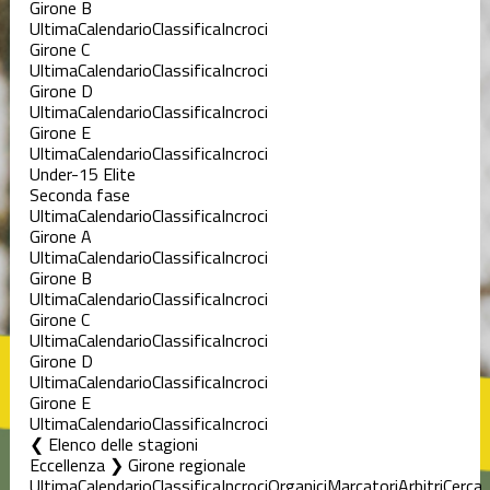
Girone B
Ultima
Calendario
Classifica
Incroci
Girone C
Ultima
Calendario
Classifica
Incroci
Girone D
Ultima
Calendario
Classifica
Incroci
Girone E
Ultima
Calendario
Classifica
Incroci
Under-15 Elite
Seconda fase
Ultima
Calendario
Classifica
Incroci
Girone A
Ultima
Calendario
Classifica
Incroci
Girone B
Ultima
Calendario
Classifica
Incroci
Girone C
Ultima
Calendario
Classifica
Incroci
Girone D
Ultima
Calendario
Classifica
Incroci
Girone E
Ultima
Calendario
Classifica
Incroci
Elenco delle stagioni
Eccellenza ❯ Girone regionale
Ultima
Calendario
Classifica
Incroci
Organici
Marcatori
Arbitri
Cerca