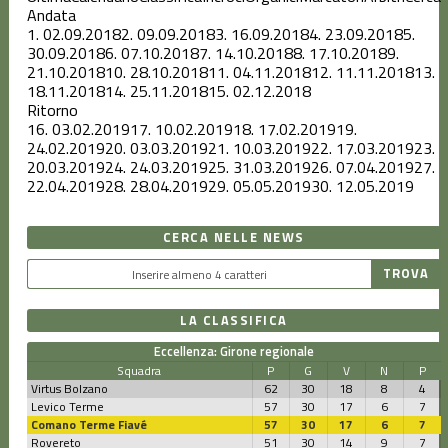
Andata
1.
02.09.2018
2.
09.09.2018
3.
16.09.2018
4.
23.09.2018
5.
30.09.2018
6.
07.10.2018
7.
14.10.2018
8.
17.10.2018
9.
21.10.2018
10.
28.10.2018
11.
04.11.2018
12.
11.11.2018
13.
18.11.2018
14.
25.11.2018
15.
02.12.2018
Ritorno
16.
03.02.2019
17.
10.02.2019
18.
17.02.2019
19.
24.02.2019
20.
03.03.2019
21.
10.03.2019
22.
17.03.2019
23.
20.03.2019
24.
24.03.2019
25.
31.03.2019
26.
07.04.2019
27.
22.04.2019
28.
28.04.2019
29.
05.05.2019
30.
12.05.2019
CERCA NELLE NEWS
LA CLASSIFICA
Eccellenza: Girone regionale
Squadra
P
G
V
N
P
Virtus Bolzano
62
30
18
8
4
Levico Terme
57
30
17
6
7
Comano Terme Fiavé
57
30
17
6
7
Rovereto
51
30
14
9
7