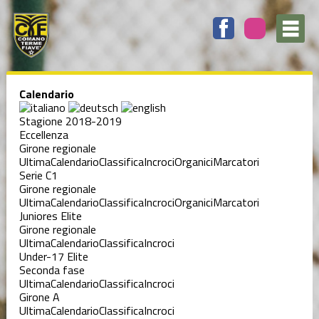
Calendario
Stagione 2018-2019
Eccellenza
Girone regionale
Ultima
Calendario
Classifica
Incroci
Organici
Marcatori
Serie C1
Girone regionale
Ultima
Calendario
Classifica
Incroci
Organici
Marcatori
Juniores Elite
Girone regionale
Ultima
Calendario
Classifica
Incroci
Under-17 Elite
Seconda fase
Ultima
Calendario
Classifica
Incroci
Girone A
Ultima
Calendario
Classifica
Incroci