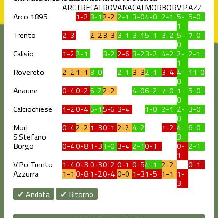
ARC
TRE
CAL
ROV
ANA
CAL
MOR
BOR
VIP
AZZ
Arco 1895
1-2
3-1
2-2
2-1
3-0
4-0
2-1
5-
5-0
1
Trento
2-3
2-2
3-3
3-1
3-1
5-1
3-2
5-
7-0
0
Calisio
1-2
2-1
3-2
2-6
3-2
3-2
4-2
2-
2-1
1
Rovereto
2-2
1-1
3-0
2-1
3-3
2-1
3-4
4-
11-0
0
Anaune
0-4
0-2
6-2
2-2
4-0
6-2
7-0
1-
5-0
0
Calciochiese
1-2
0-4
6-1
5-6
3-4
1-0
2-1
2-
3-0
0
Mori
0-4
2-2
1-3
0-1
2-2
4-2
1-2
4-
6-0
S.Stefano
3
Borgo
0-4
0-8
1-3
1-0
3-4
2-1
0-1
0-
2-1
1
ViPo Trento
1-4
0-3
0-3
0-2
0-1
0-5
4-1
2-2
0-1
Azzurra
1-1
0-8
1-2
0-4
0-0
1-3
1-5
1-1
1-
3
✔ Andata
✔ Ritorno