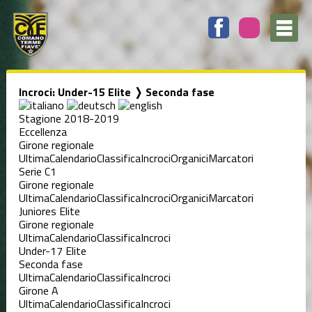
Incroci: Under-15 Elite ❭ Seconda fase
Stagione 2018-2019
Eccellenza
Girone regionale
Ultima
Calendario
Classifica
Incroci
Organici
Marcatori
Serie C1
Girone regionale
Ultima
Calendario
Classifica
Incroci
Organici
Marcatori
Juniores Elite
Girone regionale
Ultima
Calendario
Classifica
Incroci
Under-17 Elite
Seconda fase
Ultima
Calendario
Classifica
Incroci
Girone A
Ultima
Calendario
Classifica
Incroci