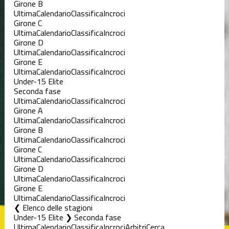
Girone B
Ultima
Calendario
Classifica
Incroci
Girone C
Ultima
Calendario
Classifica
Incroci
Girone D
Ultima
Calendario
Classifica
Incroci
Girone E
Ultima
Calendario
Classifica
Incroci
Under-15 Elite
Seconda fase
Ultima
Calendario
Classifica
Incroci
Girone A
Ultima
Calendario
Classifica
Incroci
Girone B
Ultima
Calendario
Classifica
Incroci
Girone C
Ultima
Calendario
Classifica
Incroci
Girone D
Ultima
Calendario
Classifica
Incroci
Girone E
Ultima
Calendario
Classifica
Incroci
Elenco delle stagioni
Under-15 Elite ❯ Seconda fase
Ultima
Calendario
Classifica
Incroci
Arbitri
Cerca