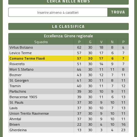
CERCA NELLE NEWS
LA CLASSIFICA
Eccellenza: Girone regionale
Squadra
P
G
V
N
P
Virtus Bolzano
62
30
18
8
4
Levico Terme
57
30
17
6
7
Comano Terme Fiavé
57
30
17
6
7
Rovereto
51
30
14
9
7
Mori S.Stefano
44
30
11
11
8
Bozner
43
30
12
7
11
St. Georgen
41
30
11
8
11
Tramin
40
30
11
7
12
Partschins
39
30
10
9
11
Benacense 1905
39
30
11
6
13
St. Pauls
37
30
9
10
11
Lavis
37
30
10
7
13
Union Trento Ravinense
37
30
9
10
11
Ahrntal
37
30
9
10
11
Brixen
22
30
4
10
16
Gherdeina
13
30
3
4
23