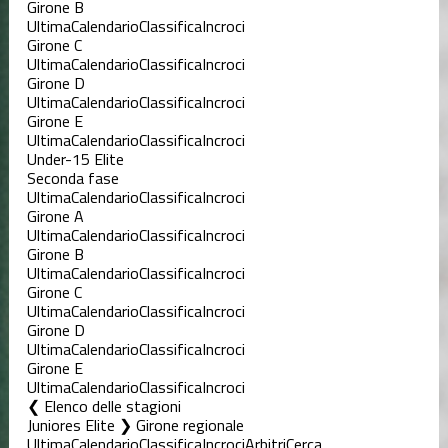
Girone B
Ultima
Calendario
Classifica
Incroci
Girone C
Ultima
Calendario
Classifica
Incroci
Girone D
Ultima
Calendario
Classifica
Incroci
Girone E
Ultima
Calendario
Classifica
Incroci
Under-15 Elite
Seconda fase
Ultima
Calendario
Classifica
Incroci
Girone A
Ultima
Calendario
Classifica
Incroci
Girone B
Ultima
Calendario
Classifica
Incroci
Girone C
Ultima
Calendario
Classifica
Incroci
Girone D
Ultima
Calendario
Classifica
Incroci
Girone E
Ultima
Calendario
Classifica
Incroci
Elenco delle stagioni
Juniores Elite ❯ Girone regionale
Ultima
Calendario
Classifica
Incroci
Arbitri
Cerca