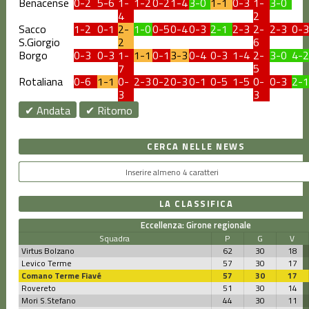
Benacense
0-2
5-6
1-
1-2
0-2
1-4
3-0
1-1
0-3
1-
3-0
4
2
Sacco
1-2
0-1
2-
1-0
0-5
0-4
0-3
2-1
2-3
2-
2-3
0-3
S.Giorgio
2
6
Borgo
0-3
0-3
1-
1-1
0-1
3-3
0-4
0-3
1-4
2-
3-0
4-2
7
5
Rotaliana
0-6
1-1
0-
2-3
0-2
0-3
0-1
0-5
1-5
0-
0-3
2-1
3
3
✔ Andata
✔ Ritorno
CERCA NELLE NEWS
LA CLASSIFICA
Eccellenza: Girone regionale
Squadra
P
G
V
Virtus Bolzano
62
30
18
Levico Terme
57
30
17
Comano Terme Fiavé
57
30
17
Rovereto
51
30
14
Mori S.Stefano
44
30
11