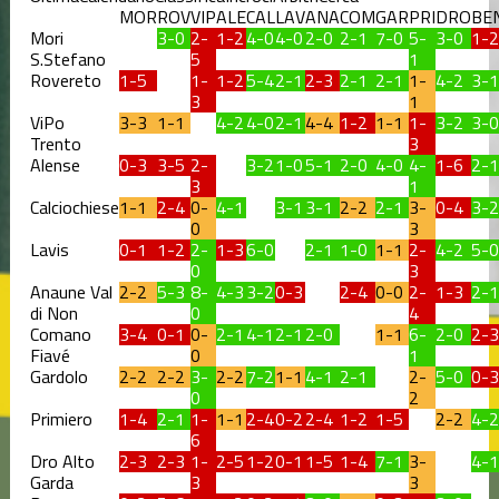
MOR
ROV
VIP
ALE
CAL
LAV
ANA
COM
GAR
PRI
DRO
BE
Mori
3-0
2-
1-2
4-0
4-0
2-0
2-1
7-0
5-
3-0
1-2
S.Stefano
5
1
Rovereto
1-5
1-
1-2
5-4
2-1
2-3
2-1
2-1
1-
4-2
3-1
3
1
ViPo
3-3
1-1
4-2
4-0
2-1
4-4
1-2
1-1
1-
3-2
3-0
Trento
3
Alense
0-3
3-5
2-
3-2
1-0
5-1
2-0
4-0
4-
1-6
2-1
3
1
Calciochiese
1-1
2-4
0-
4-1
3-1
3-1
2-2
2-1
3-
0-4
3-2
0
3
Lavis
0-1
1-2
2-
1-3
6-0
2-1
1-0
1-1
2-
4-2
5-0
0
3
Anaune Val
2-2
5-3
8-
4-3
3-2
0-3
2-4
0-0
2-
1-3
2-1
di Non
0
4
Comano
3-4
0-1
0-
2-1
4-1
2-1
2-0
1-1
6-
2-0
2-3
Fiavé
0
1
Gardolo
2-2
2-2
3-
2-2
7-2
1-1
4-1
2-1
2-
5-0
0-3
0
2
Primiero
1-4
2-1
1-
1-1
2-4
0-2
2-4
1-2
1-5
2-2
4-2
6
Dro Alto
2-3
2-3
1-
2-5
1-2
0-1
1-5
1-4
7-1
3-
4-1
Garda
3
3