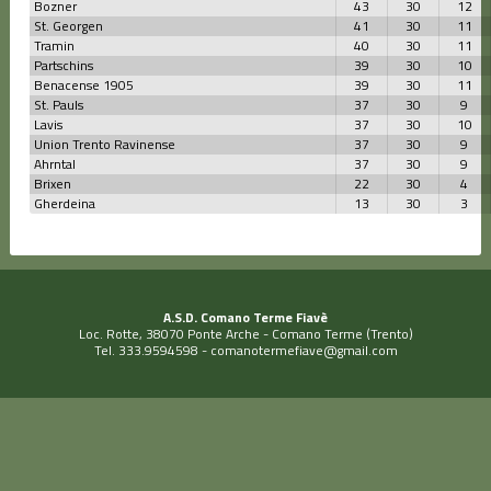
Bozner
43
30
12
St. Georgen
41
30
11
Tramin
40
30
11
Partschins
39
30
10
Benacense 1905
39
30
11
St. Pauls
37
30
9
Lavis
37
30
10
Union Trento Ravinense
37
30
9
Ahrntal
37
30
9
Brixen
22
30
4
Gherdeina
13
30
3
A.S.D. Comano Terme Fiavè
Loc. Rotte, 38070 Ponte Arche - Comano Terme (Trento)
Tel. 333.9594598 -
comanotermefiave@gmail.com