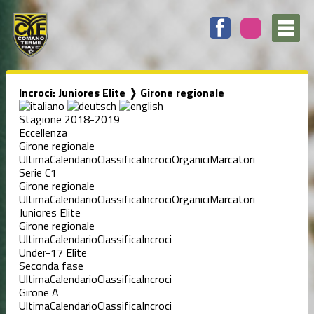
Incroci: Juniores Elite ❭ Girone regionale
Stagione 2018-2019
Eccellenza
Girone regionale
Ultima
Calendario
Classifica
Incroci
Organici
Marcatori
Serie C1
Girone regionale
Ultima
Calendario
Classifica
Incroci
Organici
Marcatori
Juniores Elite
Girone regionale
Ultima
Calendario
Classifica
Incroci
Under-17 Elite
Seconda fase
Ultima
Calendario
Classifica
Incroci
Girone A
Ultima
Calendario
Classifica
Incroci