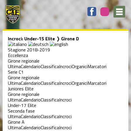
Incroci: Under-15 Elite ❭ Girone D
Stagione 2018-2019
Eccellenza
Girone regionale
Ultima
Calendario
Classifica
Incroci
Organici
Marcatori
Serie C1
Girone regionale
Ultima
Calendario
Classifica
Incroci
Organici
Marcatori
Juniores Elite
Girone regionale
Ultima
Calendario
Classifica
Incroci
Under-17 Elite
Seconda fase
Ultima
Calendario
Classifica
Incroci
Girone A
Ultima
Calendario
Classifica
Incroci