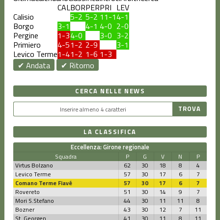
CAL
BOR
PER
PRI
LEV
Calisio
5-2
5-2
11-1
4-1
Borgo
3-1
4-1
4-0
2-0
Pergine
1-3
4-0
3-0
3-2
Primiero
4-5
1-2
2-9
3-1
Levico Terme
1-4
1-2
1-6
1-3
✔ Andata
✔ Ritorno
CERCA NELLE NEWS
LA CLASSIFICA
Eccellenza: Girone regionale
Squadra
P
G
V
N
P
Virtus Bolzano
62
30
18
8
4
Levico Terme
57
30
17
6
7
Comano Terme Fiavé
57
30
17
6
7
Rovereto
51
30
14
9
7
Mori S.Stefano
44
30
11
11
8
Bozner
43
30
12
7
11
St. Georgen
41
30
11
8
11