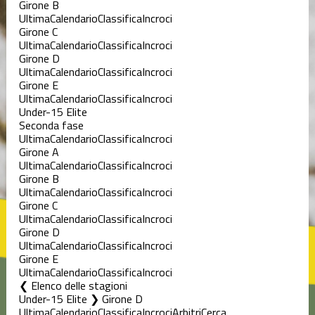
Girone B
Ultima
Calendario
Classifica
Incroci
Girone C
Ultima
Calendario
Classifica
Incroci
Girone D
Ultima
Calendario
Classifica
Incroci
Girone E
Ultima
Calendario
Classifica
Incroci
Under-15 Elite
Seconda fase
Ultima
Calendario
Classifica
Incroci
Girone A
Ultima
Calendario
Classifica
Incroci
Girone B
Ultima
Calendario
Classifica
Incroci
Girone C
Ultima
Calendario
Classifica
Incroci
Girone D
Ultima
Calendario
Classifica
Incroci
Girone E
Ultima
Calendario
Classifica
Incroci
Elenco delle stagioni
Under-15 Elite ❯ Girone D
Ultima
Calendario
Classifica
Incroci
Arbitri
Cerca