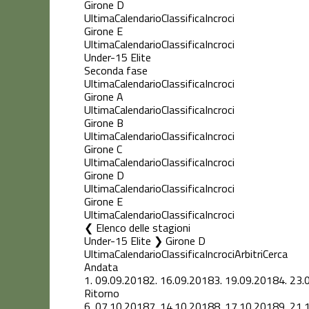
Girone D
Ultima
Calendario
Classifica
Incroci
Girone E
Ultima
Calendario
Classifica
Incroci
Under-15 Elite
Seconda fase
Ultima
Calendario
Classifica
Incroci
Girone A
Ultima
Calendario
Classifica
Incroci
Girone B
Ultima
Calendario
Classifica
Incroci
Girone C
Ultima
Calendario
Classifica
Incroci
Girone D
Ultima
Calendario
Classifica
Incroci
Girone E
Ultima
Calendario
Classifica
Incroci
Elenco delle stagioni
Under-15 Elite ❯ Girone D
Ultima
Calendario
Classifica
Incroci
Arbitri
Cerca
Andata
1.
09.09.2018
2.
16.09.2018
3.
19.09.2018
4.
23.
Ritorno
6.
07.10.2018
7.
14.10.2018
8.
17.10.2018
9.
21.