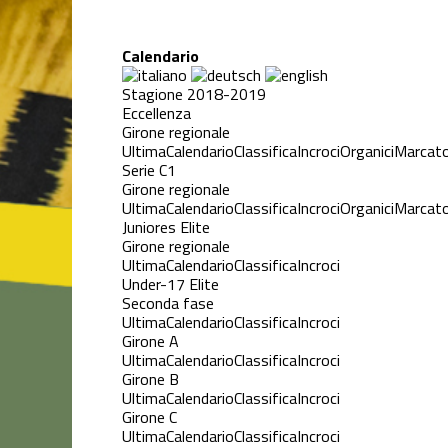
Calendario
Stagione 2018-2019
Eccellenza
Girone regionale
Ultima
Calendario
Classifica
Incroci
Organici
Marcato
Serie C1
Girone regionale
Ultima
Calendario
Classifica
Incroci
Organici
Marcato
Juniores Elite
Girone regionale
Ultima
Calendario
Classifica
Incroci
Under-17 Elite
Seconda fase
Ultima
Calendario
Classifica
Incroci
Girone A
Ultima
Calendario
Classifica
Incroci
Girone B
Ultima
Calendario
Classifica
Incroci
Girone C
Ultima
Calendario
Classifica
Incroci