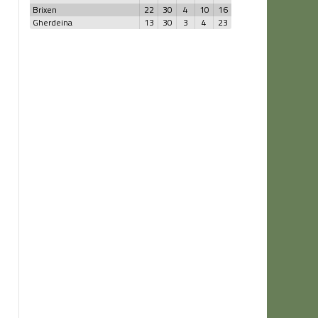
Brixen
22
30
4
10
16
Gherdeina
13
30
3
4
23