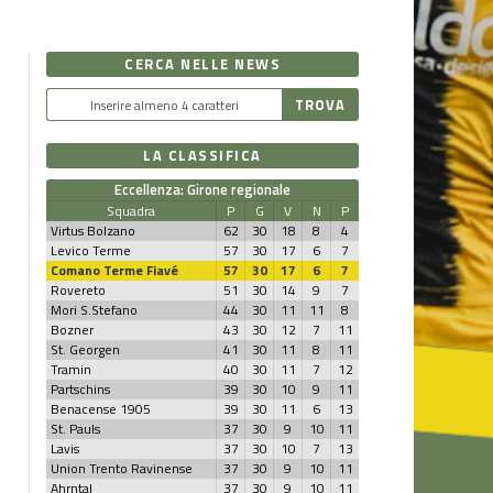
CERCA NELLE NEWS
LA CLASSIFICA
Eccellenza: Girone regionale
Squadra
P
G
V
N
P
Virtus Bolzano
62
30
18
8
4
Levico Terme
57
30
17
6
7
Comano Terme Fiavé
57
30
17
6
7
Rovereto
51
30
14
9
7
Mori S.Stefano
44
30
11
11
8
Bozner
43
30
12
7
11
St. Georgen
41
30
11
8
11
Tramin
40
30
11
7
12
Partschins
39
30
10
9
11
Benacense 1905
39
30
11
6
13
St. Pauls
37
30
9
10
11
Lavis
37
30
10
7
13
Union Trento Ravinense
37
30
9
10
11
Ahrntal
37
30
9
10
11