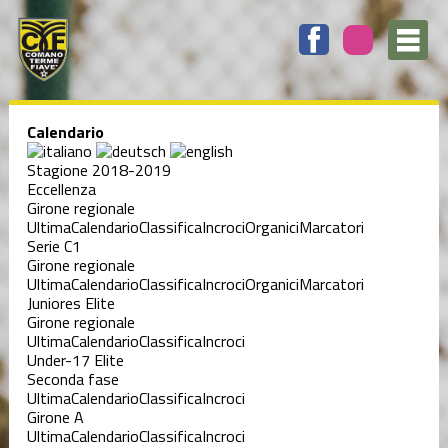
Calendario
Stagione 2018-2019
Eccellenza
Girone regionale
Ultima
Calendario
Classifica
Incroci
Organici
Marcatori
Serie C1
Girone regionale
Ultima
Calendario
Classifica
Incroci
Organici
Marcatori
Juniores Elite
Girone regionale
Ultima
Calendario
Classifica
Incroci
Under-17 Elite
Seconda fase
Ultima
Calendario
Classifica
Incroci
Girone A
Ultima
Calendario
Classifica
Incroci