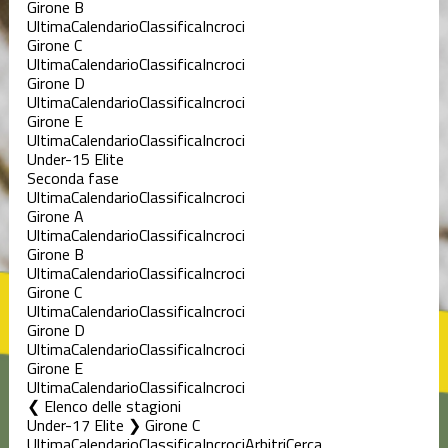
Girone B
Ultima
Calendario
Classifica
Incroci
Girone C
Ultima
Calendario
Classifica
Incroci
Girone D
Ultima
Calendario
Classifica
Incroci
Girone E
Ultima
Calendario
Classifica
Incroci
Under-15 Elite
Seconda fase
Ultima
Calendario
Classifica
Incroci
Girone A
Ultima
Calendario
Classifica
Incroci
Girone B
Ultima
Calendario
Classifica
Incroci
Girone C
Ultima
Calendario
Classifica
Incroci
Girone D
Ultima
Calendario
Classifica
Incroci
Girone E
Ultima
Calendario
Classifica
Incroci
Elenco delle stagioni
Under-17 Elite ❯ Girone C
Ultima
Calendario
Classifica
Incroci
Arbitri
Cerca