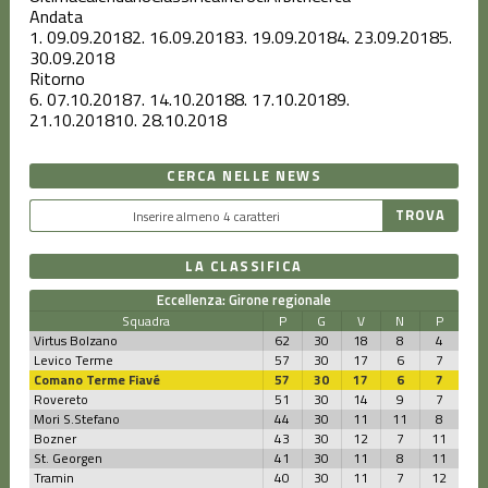
Andata
1.
09.09.2018
2.
16.09.2018
3.
19.09.2018
4.
23.09.2018
5.
30.09.2018
Ritorno
6.
07.10.2018
7.
14.10.2018
8.
17.10.2018
9.
21.10.2018
10.
28.10.2018
CERCA NELLE NEWS
LA CLASSIFICA
Eccellenza: Girone regionale
Squadra
P
G
V
N
P
Virtus Bolzano
62
30
18
8
4
Levico Terme
57
30
17
6
7
Comano Terme Fiavé
57
30
17
6
7
Rovereto
51
30
14
9
7
Mori S.Stefano
44
30
11
11
8
Bozner
43
30
12
7
11
St. Georgen
41
30
11
8
11
Tramin
40
30
11
7
12