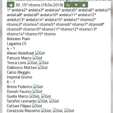
◀
30. 15ª ritorno (19.04.2019)
▶
1ª andata
2ª andata
3ª andata
4ª andata
5ª andata
6ª andata
7ª
andata
8ª andata
9ª andata
10ª andata
11ª andata
12ª
andata
13ª andata
14ª andata
15ª andata
1ª ritorno
2ª
ritorno
3ª ritorno
4ª ritorno
5ª ritorno
6ª ritorno
7ª ritorno
8ª
ritorno
9ª ritorno
10ª ritorno
11ª ritorno
12ª ritorno
13ª
ritorno
14ª ritorno
15ª ritorno
Bolzano Piani
Lagarina C5
4
-
1
Akkari Abdelhadi
Patuzzi Marco
Tenca Loris
,
Dalbosco Matteo
Calcio Bleggio
Imperial Grumo
6
-
7
Brena Federico
Donati Fausto
Guella Marco
,
Serafini Leonardo
,
Cattani Filippo
Corazzola Massimo
,
,