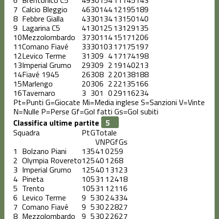
7
Calcio Bleggio
46
30
14
4
12
195
189
8
Febbre Gialla
43
30
13
4
13
150
140
9
Lagarina C5
41
30
12
5
13
129
135
10
Mezzolombardo
37
30
11
4
15
171
206
11
Comano Fiavé
33
30
10
3
17
175
197
12
Levico Terme
31
30
9
4
17
174
198
13
Imperial Grumo
29
30
9
2
19
140
213
14
Fiavé 1945
26
30
8
2
20
138
188
15
Marlengo
20
30
6
2
22
135
166
16
Tavernaro
3
30
1
0
29
116
234
Pt=Punti
G=Giocate
Mi=Media inglese
S=Sanzioni
V=Vinte
N=Nulle
P=Perse
Gf=Gol fatti
Gs=Gol subiti
Classifica ultime partite
Squadra
Pt
G
Totale
V
N
P
Gf
Gs
1
Bolzano Piani
13
5
4
1
0
25
9
2
Olympia Rovereto
12
5
4
0
1
26
8
3
Imperial Grumo
12
5
4
0
1
31
23
4
Pineta
10
5
3
1
1
24
18
5
Trento
10
5
3
1
1
21
16
6
Levico Terme
9
5
3
0
2
43
34
7
Comano Fiavé
9
5
3
0
2
28
27
8
Mezzolombardo
9
5
3
0
2
26
27