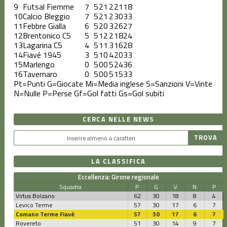
9
Futsal Fiemme
7
5
2
1
2
21
18
10
Calcio Bleggio
7
5
2
1
2
30
33
11
Febbre Gialla
6
5
2
0
3
26
27
12
Brentonico C5
5
5
1
2
2
18
24
13
Lagarina C5
4
5
1
1
3
16
28
14
Fiavé 1945
3
5
1
0
4
20
33
15
Marlengo
0
5
0
0
5
24
36
16
Tavernaro
0
5
0
0
5
15
33
Pt=Punti
G=Giocate
Mi=Media inglese
S=Sanzioni
V=Vinte
N=Nulle
P=Perse
Gf=Gol fatti
Gs=Gol subiti
CERCA NELLE NEWS
LA CLASSIFICA
Eccellenza: Girone regionale
Squadra
P
G
V
N
P
Virtus Bolzano
62
30
18
8
4
Levico Terme
57
30
17
6
7
Comano Terme Fiavé
57
30
17
6
7
Rovereto
51
30
14
9
7