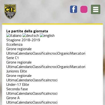
Le partite della giornata
Stagione 2018-2019
Eccellenza
Girone regionale
Ultima
Calendario
Classifica
Incroci
Organici
Marcatori
Serie C1
Girone regionale
Ultima
Calendario
Classifica
Incroci
Organici
Marcatori
Juniores Elite
Girone regionale
Ultima
Calendario
Classifica
Incroci
Under-17 Elite
Seconda fase
Ultima
Calendario
Classifica
Incroci
Girone A
Ultima
Calendario
Classifica
Incroci