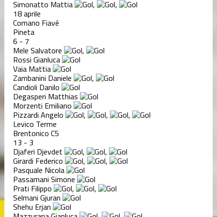
Simonatto Mattia
,
,
18 aprile
Comano Fiavé
Pineta
6
-
7
Mele Salvatore
,
Rossi Gianluca
Vaia Mattia
Zambanini Daniele
,
Candioli Danilo
Degasperi Matthias
Morzenti Emiliano
Pizzardi Angelo
,
,
,
Levico Terme
Brentonico C5
13
-
3
Djaferi Djevdet
,
,
Girardi Federico
,
,
Pasquale Nicola
Passamani Simone
Prati Filippo
,
,
Selmani Gjuran
Shehu Erjan
Mazzurana Gianluca
,
,