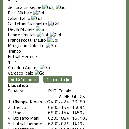
3
-
7
de Luca Giuseppe
,
Ricci Michele
Caliari Fabio
Castellani Gianpietro
Devilli Michele
Fenice Cristian
,
Francescotti Mauro
Margonari Roberto
Trento
Futsal Fiemme
1
-
1
Amadori Andrea
Varesco Italo
◀ 14ª ritorno
1ª andata ▶
Classifica
Squadra
Pt
G
Totale
V
N
P
Gf
Gs
1
Olympia Rovereto
74
30
24
2
4
203
80
2
Trento
68
30
21
5
4
156
94
3
Pineta
68
30
21
5
4
145
92
4
Bolzano Piani
62
30
18
8
4
157
103
5
Futsal Fiemme
62
30
20
2
8
141
92
6
Brentonico C5
49
30
15
4
11
145
143