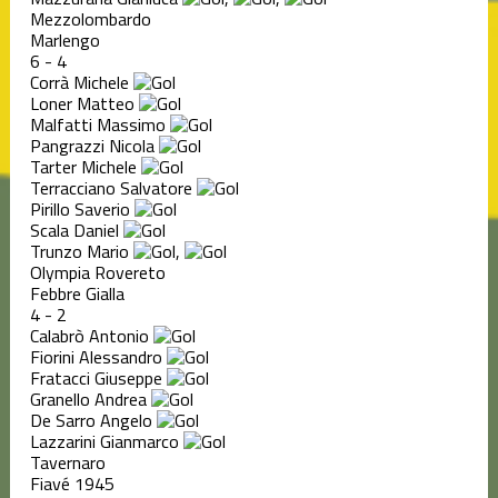
Mezzolombardo
Marlengo
6
-
4
Corrà Michele
Loner Matteo
Malfatti Massimo
Pangrazzi Nicola
Tarter Michele
Terracciano Salvatore
Pirillo Saverio
Scala Daniel
Trunzo Mario
,
Olympia Rovereto
Febbre Gialla
4
-
2
Calabrò Antonio
Fiorini Alessandro
Fratacci Giuseppe
Granello Andrea
De Sarro Angelo
Lazzarini Gianmarco
Tavernaro
Fiavé 1945