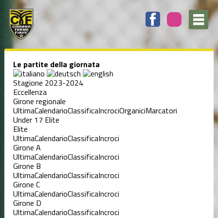
Le partite della giornata
Stagione 2023-2024
Eccellenza
Girone regionale
Ultima
Calendario
Classifica
Incroci
Organici
Marcatori
Under 17 Elite
Elite
Ultima
Calendario
Classifica
Incroci
Girone A
Ultima
Calendario
Classifica
Incroci
Girone B
Ultima
Calendario
Classifica
Incroci
Girone C
Ultima
Calendario
Classifica
Incroci
Girone D
Ultima
Calendario
Classifica
Incroci