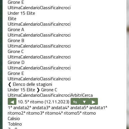
Girone E
Ultima
Calendario
Classifica
Incroci
Under 15 Elite
Elite
Ultima
Calendario
Classifica
Incroci
Girone A
Ultima
Calendario
Classifica
Incroci
Girone B
Ultima
Calendario
Classifica
Incroci
Girone C
Ultima
Calendario
Classifica
Incroci
Girone D
Ultima
Calendario
Classifica
Incroci
Girone E
Ultima
Calendario
Classifica
Incroci
Elenco delle stagioni
Under 15 Elite ❯ Girone C
Ultima
Calendario
Classifica
Incroci
Arbitri
Cerca
◀
10. 5ª ritorno (12.11.2023)
▶
1ª andata
2ª andata
3ª andata
4ª andata
5ª andata
1ª
ritorno
2ª ritorno
3ª ritorno
4ª ritorno
5ª ritorno
Calisio
Toblino