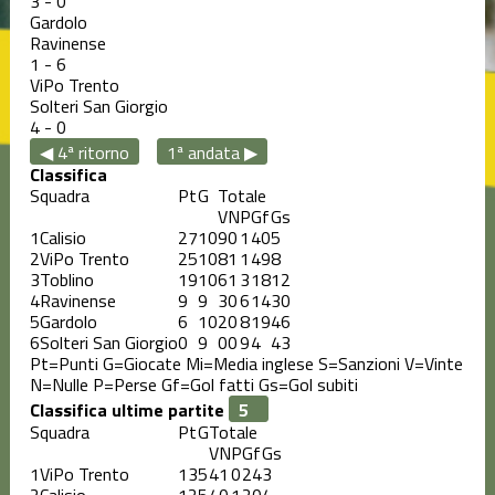
3
-
0
Gardolo
Ravinense
1
-
6
ViPo Trento
Solteri San Giorgio
4
-
0
◀ 4ª ritorno
1ª andata ▶
Classifica
Squadra
Pt
G
Totale
V
N
P
Gf
Gs
1
Calisio
27
10
9
0
1
40
5
2
ViPo Trento
25
10
8
1
1
49
8
3
Toblino
19
10
6
1
3
18
12
4
Ravinense
9
9
3
0
6
14
30
5
Gardolo
6
10
2
0
8
19
46
6
Solteri San Giorgio
0
9
0
0
9
4
43
Pt=Punti
G=Giocate
Mi=Media inglese
S=Sanzioni
V=Vinte
N=Nulle
P=Perse
Gf=Gol fatti
Gs=Gol subiti
Classifica ultime partite
Squadra
Pt
G
Totale
V
N
P
Gf
Gs
1
ViPo Trento
13
5
4
1
0
24
3
2
Calisio
12
5
4
0
1
20
4