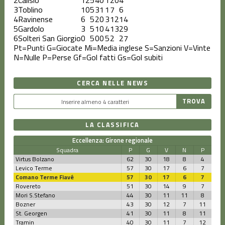
3
Toblino
10
5
3
1
1
7
6
4
Ravinense
6
5
2
0
3
12
14
5
Gardolo
3
5
1
0
4
13
29
6
Solteri San Giorgio
0
5
0
0
5
2
27
Pt=Punti
G=Giocate
Mi=Media inglese
S=Sanzioni
V=Vinte
N=Nulle
P=Perse
Gf=Gol fatti
Gs=Gol subiti
CERCA NELLE NEWS
LA CLASSIFICA
Eccellenza: Girone regionale
Squadra
P
G
V
N
P
Virtus Bolzano
62
30
18
8
4
Levico Terme
57
30
17
6
7
Comano Terme Fiavé
57
30
17
6
7
Rovereto
51
30
14
9
7
Mori S.Stefano
44
30
11
11
8
Bozner
43
30
12
7
11
St. Georgen
41
30
11
8
11
Tramin
40
30
11
7
12