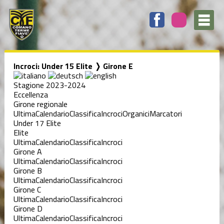
Incroci: Under 15 Elite ❭ Girone E
Stagione 2023-2024
Eccellenza
Girone regionale
Ultima
Calendario
Classifica
Incroci
Organici
Marcatori
Under 17 Elite
Elite
Ultima
Calendario
Classifica
Incroci
Girone A
Ultima
Calendario
Classifica
Incroci
Girone B
Ultima
Calendario
Classifica
Incroci
Girone C
Ultima
Calendario
Classifica
Incroci
Girone D
Ultima
Calendario
Classifica
Incroci