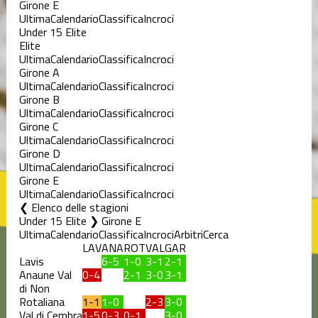
Girone E
Ultima
Calendario
Classifica
Incroci
Under 15 Elite
Elite
Ultima
Calendario
Classifica
Incroci
Girone A
Ultima
Calendario
Classifica
Incroci
Girone B
Ultima
Calendario
Classifica
Incroci
Girone C
Ultima
Calendario
Classifica
Incroci
Girone D
Ultima
Calendario
Classifica
Incroci
Girone E
Ultima
Calendario
Classifica
Incroci
Elenco delle stagioni
Under 15 Elite ❯ Girone E
Ultima
Calendario
Classifica
Incroci
Arbitri
Cerca
LAV
ANA
ROT
VAL
GAR
Lavis
6-5
1-0
3-1
2-1
Anaune Val
0-4
2-1
3-0
3-1
di Non
Rotaliana
1-1
1-0
2-3
3-0
Val di Cembra
1-5
0-3
0-1
3-0