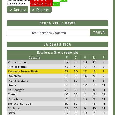
Garibaldina
1-4
1-2
1-3
2-1
✔ Andata
✔ Ritorno
CERCA NELLE NEWS
LA CLASSIFICA
Eccellenza: Girone regionale
Squadra
P
G
V
N
P
Virtus Bolzano
62
30
18
8
4
Levico Terme
57
30
17
6
7
Comano Terme Fiavé
57
30
17
6
7
Rovereto
51
30
14
9
7
Mori S.Stefano
44
30
11
11
8
Bozner
43
30
12
7
11
St. Georgen
41
30
11
8
11
Tramin
40
30
11
7
12
Partschins
39
30
10
9
11
Benacense 1905
39
30
11
6
13
St. Pauls
37
30
9
10
11
Lavis
37
30
10
7
13