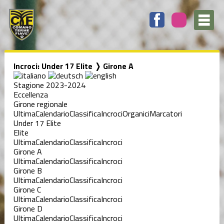
Incroci: Under 17 Elite ❭ Girone A
Stagione 2023-2024
Eccellenza
Girone regionale
Ultima
Calendario
Classifica
Incroci
Organici
Marcatori
Under 17 Elite
Elite
Ultima
Calendario
Classifica
Incroci
Girone A
Ultima
Calendario
Classifica
Incroci
Girone B
Ultima
Calendario
Classifica
Incroci
Girone C
Ultima
Calendario
Classifica
Incroci
Girone D
Ultima
Calendario
Classifica
Incroci