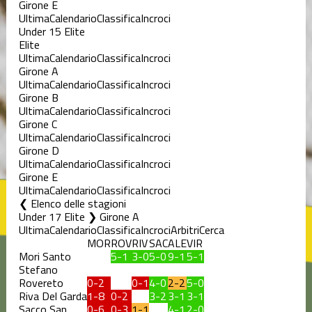
Girone E
Ultima
Calendario
Classifica
Incroci
Under 15 Elite
Elite
Ultima
Calendario
Classifica
Incroci
Girone A
Ultima
Calendario
Classifica
Incroci
Girone B
Ultima
Calendario
Classifica
Incroci
Girone C
Ultima
Calendario
Classifica
Incroci
Girone D
Ultima
Calendario
Classifica
Incroci
Girone E
Ultima
Calendario
Classifica
Incroci
Elenco delle stagioni
Under 17 Elite ❯ Girone A
Ultima
Calendario
Classifica
Incroci
Arbitri
Cerca
MOR
ROV
RIV
SAC
ALE
VIR
Mori Santo
5-1
3-0
5-0
9-1
5-1
Stefano
Rovereto
0-2
0-1
4-0
2-2
5-0
Riva Del Garda
1-8
0-2
3-2
3-1
3-1
Sacco San
0-6
0-3
1-1
4-1
2-0