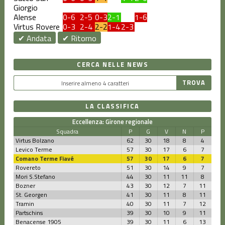
Giorgio
Alense
0-6
2-5
0-3
2-1
1-6
Virtus Rovere
0-3
2-4
2-2
1-4
2-3
✔ Andata
✔ Ritorno
CERCA NELLE NEWS
LA CLASSIFICA
Eccellenza: Girone regionale
Squadra
P
G
V
N
P
Virtus Bolzano
62
30
18
8
4
Levico Terme
57
30
17
6
7
Comano Terme Fiavé
57
30
17
6
7
Rovereto
51
30
14
9
7
Mori S.Stefano
44
30
11
11
8
Bozner
43
30
12
7
11
St. Georgen
41
30
11
8
11
Tramin
40
30
11
7
12
Partschins
39
30
10
9
11
Benacense 1905
39
30
11
6
13