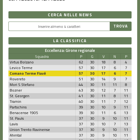
CERCA NELLE NEWS
LA CLASSIFICA
Eccellenza: Girone regionale
Squadra
P
G
V
N
P
Virtus Bolzano
62
30
18
8
4
Levico Terme
57
30
17
6
7
Comano Terme Fiavé
57
30
17
6
7
Rovereto
51
30
14
9
7
Mori S.Stefano
44
30
11
11
8
Bozner
43
30
12
7
11
St. Georgen
41
30
11
8
11
Tramin
40
30
11
7
12
Partschins
39
30
10
9
11
Benacense 1905
39
30
11
6
13
St. Pauls
37
30
9
10
11
Lavis
37
30
10
7
13
Union Trento Ravinense
37
30
9
10
11
Ahrntal
37
30
9
10
11