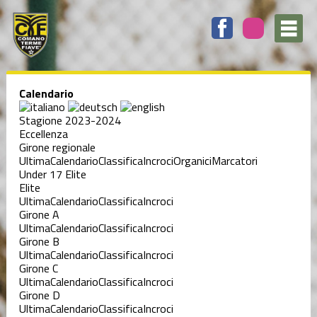
Calendario
Stagione 2023-2024
Eccellenza
Girone regionale
Ultima
Calendario
Classifica
Incroci
Organici
Marcatori
Under 17 Elite
Elite
Ultima
Calendario
Classifica
Incroci
Girone A
Ultima
Calendario
Classifica
Incroci
Girone B
Ultima
Calendario
Classifica
Incroci
Girone C
Ultima
Calendario
Classifica
Incroci
Girone D
Ultima
Calendario
Classifica
Incroci