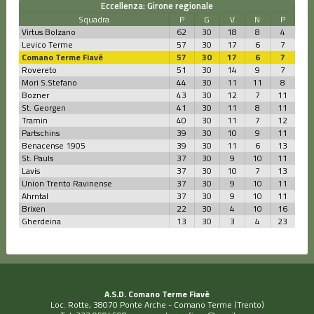
Eccellenza: Girone regionale
Squadra
P
G
V
N
P
Virtus Bolzano
62
30
18
8
4
Levico Terme
57
30
17
6
7
Comano Terme Fiavé
57
30
17
6
7
Rovereto
51
30
14
9
7
Mori S.Stefano
44
30
11
11
8
Bozner
43
30
12
7
11
St. Georgen
41
30
11
8
11
Tramin
40
30
11
7
12
Partschins
39
30
10
9
11
Benacense 1905
39
30
11
6
13
St. Pauls
37
30
9
10
11
Lavis
37
30
10
7
13
Union Trento Ravinense
37
30
9
10
11
Ahrntal
37
30
9
10
11
Brixen
22
30
4
10
16
Gherdeina
13
30
3
4
23
A.S.D. Comano Terme Fiavè
Loc. Rotte, 38070 Ponte Arche - Comano Terme (Trento)