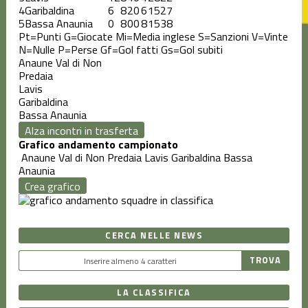
4
Garibaldina
6
8
2
0
6
15
27
5
Bassa Anaunia
0
8
0
0
8
15
38
Pt=Punti
G=Giocate
Mi=Media inglese
S=Sanzioni
V=Vinte
N=Nulle
P=Perse
Gf=Gol fatti
Gs=Gol subiti
Anaune Val di Non
Predaia
Lavis
Garibaldina
Bassa Anaunia
Alza incontri in trasferta
Grafico andamento campionato
Anaune Val di Non
Predaia
Lavis
Garibaldina
Bassa
Anaunia
Crea grafico
CERCA NELLE NEWS
LA CLASSIFICA