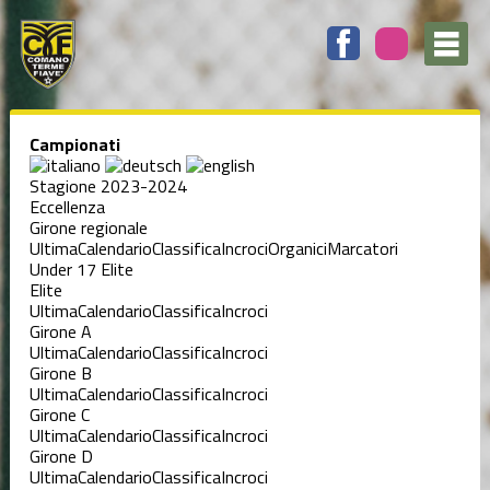
Campionati
Stagione 2023-2024
Eccellenza
Girone regionale
Ultima
Calendario
Classifica
Incroci
Organici
Marcatori
Under 17 Elite
Elite
Ultima
Calendario
Classifica
Incroci
Girone A
Ultima
Calendario
Classifica
Incroci
Girone B
Ultima
Calendario
Classifica
Incroci
Girone C
Ultima
Calendario
Classifica
Incroci
Girone D
Ultima
Calendario
Classifica
Incroci