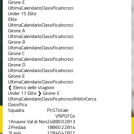
Girone E
Ultima
Calendario
Classifica
Incroci
Under 15 Elite
Elite
Ultima
Calendario
Classifica
Incroci
Girone A
Ultima
Calendario
Classifica
Incroci
Girone B
Ultima
Calendario
Classifica
Incroci
Girone C
Ultima
Calendario
Classifica
Incroci
Girone D
Ultima
Calendario
Classifica
Incroci
Girone E
Ultima
Calendario
Classifica
Incroci
Elenco delle stagioni
Under 17 Elite ❯ Girone E
Ultima
Calendario
Classifica
Incroci
Arbitri
Cerca
Classifica
Squadra
Pt
G
Totale
V
N
P
Gf
Gs
1
Anaune Val di Non
24
8
8
0
0
28
13
2
Predaia
18
8
6
0
2
28
14
3
Lavis
12
8
4
0
4
28
22