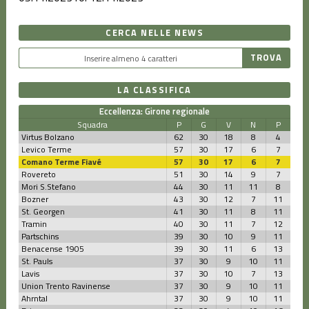
CERCA NELLE NEWS
LA CLASSIFICA
Eccellenza: Girone regionale
Squadra
P
G
V
N
P
Virtus Bolzano
62
30
18
8
4
Levico Terme
57
30
17
6
7
Comano Terme Fiavé
57
30
17
6
7
Rovereto
51
30
14
9
7
Mori S.Stefano
44
30
11
11
8
Bozner
43
30
12
7
11
St. Georgen
41
30
11
8
11
Tramin
40
30
11
7
12
Partschins
39
30
10
9
11
Benacense 1905
39
30
11
6
13
St. Pauls
37
30
9
10
11
Lavis
37
30
10
7
13
Union Trento Ravinense
37
30
9
10
11
Ahrntal
37
30
9
10
11