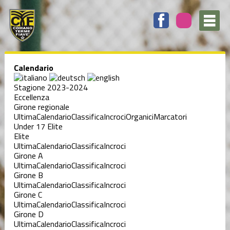
Calendario
Stagione 2023-2024
Eccellenza
Girone regionale
Ultima
Calendario
Classifica
Incroci
Organici
Marcatori
Under 17 Elite
Elite
Ultima
Calendario
Classifica
Incroci
Girone A
Ultima
Calendario
Classifica
Incroci
Girone B
Ultima
Calendario
Classifica
Incroci
Girone C
Ultima
Calendario
Classifica
Incroci
Girone D
Ultima
Calendario
Classifica
Incroci