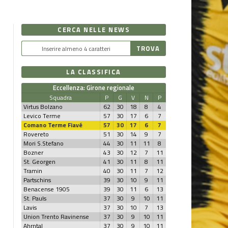
CERCA NELLE NEWS
LA CLASSIFICA
Eccellenza: Girone regionale
Squadra
P
G
V
N
P
Virtus Bolzano
62
30
18
8
4
Levico Terme
57
30
17
6
7
Comano Terme Fiavé
57
30
17
6
7
Rovereto
51
30
14
9
7
Mori S.Stefano
44
30
11
11
8
Bozner
43
30
12
7
11
St. Georgen
41
30
11
8
11
Tramin
40
30
11
7
12
Partschins
39
30
10
9
11
Benacense 1905
39
30
11
6
13
St. Pauls
37
30
9
10
11
Lavis
37
30
10
7
13
Union Trento Ravinense
37
30
9
10
11
Ahrntal
37
30
9
10
11