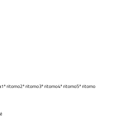
a
1ª ritorno
2ª ritorno
3ª ritorno
4ª ritorno
5ª ritorno
vé