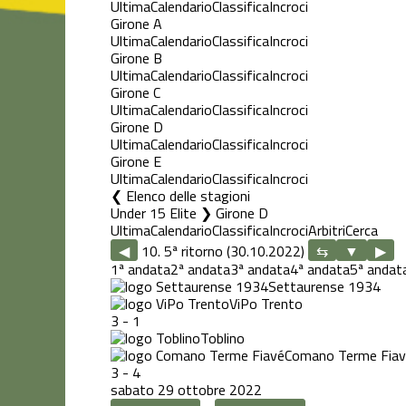
Ultima
Calendario
Classifica
Incroci
Girone A
Ultima
Calendario
Classifica
Incroci
Girone B
Ultima
Calendario
Classifica
Incroci
Girone C
Ultima
Calendario
Classifica
Incroci
Girone D
Ultima
Calendario
Classifica
Incroci
Girone E
Ultima
Calendario
Classifica
Incroci
Elenco delle stagioni
Under 15 Elite ❯ Girone D
Ultima
Calendario
Classifica
Incroci
Arbitri
Cerca
◀
10. 5ª ritorno (30.10.2022)
▶
1ª andata
2ª andata
3ª andata
4ª andata
5ª andat
Settaurense 1934
ViPo Trento
3
-
1
Toblino
Comano Terme Fia
3
-
4
sabato 29 ottobre 2022