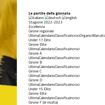
Le partite della giornata
Stagione 2022-2023
Eccellenza
Girone regionale
Ultima
Calendario
Classifica
Incroci
Organici
Marcato
Under 17 Elite
Girone Elite
Ultima
Calendario
Classifica
Incroci
Girone A
Ultima
Calendario
Classifica
Incroci
Girone B
Ultima
Calendario
Classifica
Incroci
Girone C
Ultima
Calendario
Classifica
Incroci
Girone D
Ultima
Calendario
Classifica
Incroci
Under 15 Elite
Girone Elite
Ultima
Calendario
Classifica
Incroci
Girone F (di risulta)