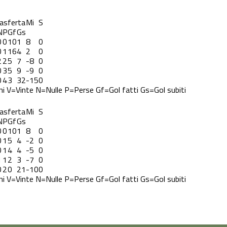
asferta
Mi
S
N
P
Gf
Gs
0
0
10
1
8
0
0
1
16
4
2
0
2
2
5
7
-8
0
0
3
5
9
-9
0
0
4
3
32
-15
0
ni
V=Vinte
N=Nulle
P=Perse
Gf=Gol fatti
Gs=Gol subiti
asferta
Mi
S
N
P
Gf
Gs
0
0
10
1
8
0
0
1
5
4
-2
0
0
1
4
4
-5
0
1
1
2
3
-7
0
0
2
0
21
-10
0
ni
V=Vinte
N=Nulle
P=Perse
Gf=Gol fatti
Gs=Gol subiti