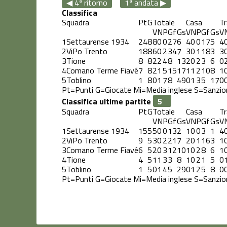
◀ 4ª ritorno
1ª andata ▶
Classifica
Squadra
Pt
G
Totale
Casa
Tr
V
N
P
Gf
Gs
V
N
P
Gf
Gs
V
1
Settaurense 1934
24
8
8
0
0
27
6
4
0
0
17
5
4
2
ViPo Trento
18
8
6
0
2
34
7
3
0
1
18
3
3
3
Tione
8
8
2
2
4
8
13
2
0
2
3
6
0
4
Comano Terme Fiavé
7
8
2
1
5
15
17
1
1
2
10
8
1
5
Toblino
1
8
0
1
7
8
49
0
1
3
5
17
0
Pt=Punti
G=Giocate
Mi=Media inglese
S=Sanzio
Classifica ultime partite
Squadra
Pt
G
Totale
Casa
Tr
V
N
P
Gf
Gs
V
N
P
Gf
Gs
V
1
Settaurense 1934
15
5
5
0
0
13
2
1
0
0
3
1
4
2
ViPo Trento
9
5
3
0
2
21
7
2
0
1
16
3
1
3
Comano Terme Fiavé
6
5
2
0
3
12
10
1
0
2
8
6
1
4
Tione
4
5
1
1
3
3
8
1
0
2
1
5
0
5
Toblino
1
5
0
1
4
5
29
0
1
2
5
8
0
Pt=Punti
G=Giocate
Mi=Media inglese
S=Sanzio