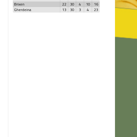
Brixen
22
30
4
10
16
Gherdeina
13
30
3
4
23