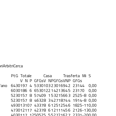
ri
Arbitri
Cerca
Pt
G
Totale
Casa
Trasferta
Mi
S
V
N
P
Gf
Gs
V
N
P
Gf
Gs
V
N
P
Gf
Gs
fano
64
30
19
7
4
53
30
10
3
2
30
16
9
4
2
23
14
4
0,00
60
30
18
6
6
65
30
12
2
1
42
13
6
4
5
23
17
0
0,00
52
30
15
7
8
57
40
9
1
5
32
15
6
6
3
25
25
-8
0,00
52
30
15
7
8
46
32
8
3
4
27
18
7
4
4
19
14
-8
0,00
49
30
13
10
7
43
37
8
6
1
25
12
5
4
6
18
25
-11
0,00
47
30
12
11
7
42
37
8
6
1
21
11
4
5
6
21
26
-13
0,00
40
30
11
7
12
50
52
5
5
5
27
21
6
2
7
23
31
-20
0,00