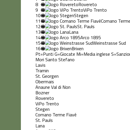
8
Rovereto
9
ViPo Trento
10
Stegen
11
Comano Terme
12
St. Pauls
13
Lana
14
Arco 1895
15
Weinstrasse Sud
16
Brixen
Pt=Punti
G=Giocate
Mi=Media inglese
S=Sanzio
Mori Santo Stefano
Lavis
Tramin
St. Georgen
Obermais
Anaune Val di Non
Bozner
Rovereto
ViPo Trento
Stegen
Comano Terme Fiavé
St. Pauls
Lana