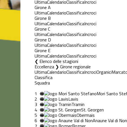
Ultima
Calendario
Classifica
Incroci
Girone A
Ultima
Calendario
Classifica
Incroci
Girone B
Ultima
Calendario
Classifica
Incroci
Girone C
Ultima
Calendario
Classifica
Incroci
Girone D
Ultima
Calendario
Classifica
Incroci
Girone E
Ultima
Calendario
Classifica
Incroci
Elenco delle stagioni
Eccellenza ❯ Girone regionale
Ultima
Calendario
Classifica
Incroci
Organici
Marcato
Classifica
Squadra
1
Mori Santo Ste
2
Lavis
3
Tramin
4
St. Georgen
5
Obermais
6
Anaune Val di Non
7
Bozner