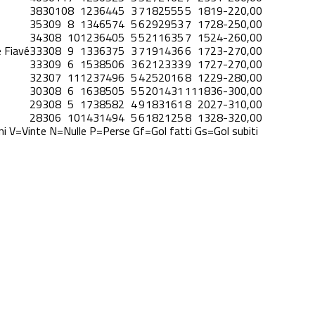
38
30
10
8
12
36
44
5
3
7
18
25
5
5
5
18
19
-22
0,00
35
30
9
8
13
46
57
4
5
6
29
29
5
3
7
17
28
-25
0,00
34
30
8
10
12
36
40
5
5
5
21
16
3
5
7
15
24
-26
0,00
 Fiavé
33
30
8
9
13
36
37
5
3
7
19
14
3
6
6
17
23
-27
0,00
33
30
9
6
15
38
50
6
3
6
21
23
3
3
9
17
27
-27
0,00
32
30
7
11
12
37
49
6
5
4
25
20
1
6
8
12
29
-28
0,00
30
30
8
6
16
38
50
5
5
5
20
14
3
1
11
18
36
-30
0,00
29
30
8
5
17
38
58
2
4
9
18
31
6
1
8
20
27
-31
0,00
28
30
6
10
14
31
49
4
5
6
18
21
2
5
8
13
28
-32
0,00
ni
V=Vinte
N=Nulle
P=Perse
Gf=Gol fatti
Gs=Gol subiti