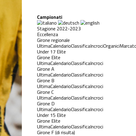
Campionati
Stagione 2022-2023
Eccellenza
Girone regionale
Ultima
Calendario
Classifica
Incroci
Organici
Marcato
Under 17 Elite
Girone Elite
Ultima
Calendario
Classifica
Incroci
Girone A
Ultima
Calendario
Classifica
Incroci
Girone B
Ultima
Calendario
Classifica
Incroci
Girone C
Ultima
Calendario
Classifica
Incroci
Girone D
Ultima
Calendario
Classifica
Incroci
Under 15 Elite
Girone Elite
Ultima
Calendario
Classifica
Incroci
Girone F (di risulta)