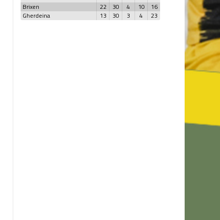
Brixen
22
30
4
10
16
Gherdeina
13
30
3
4
23