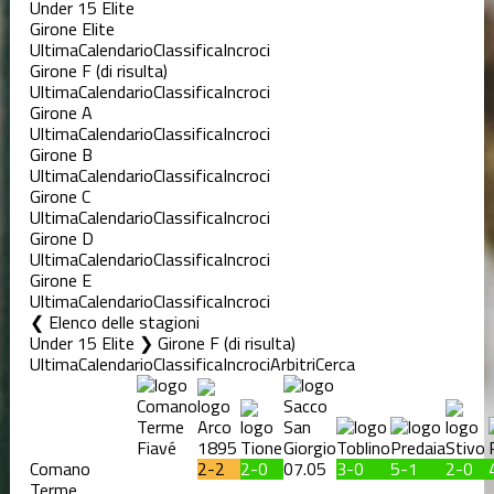
Under 15 Elite
Girone Elite
Ultima
Calendario
Classifica
Incroci
Girone F (di risulta)
Ultima
Calendario
Classifica
Incroci
Girone A
Ultima
Calendario
Classifica
Incroci
Girone B
Ultima
Calendario
Classifica
Incroci
Girone C
Ultima
Calendario
Classifica
Incroci
Girone D
Ultima
Calendario
Classifica
Incroci
Girone E
Ultima
Calendario
Classifica
Incroci
Elenco delle stagioni
Under 15 Elite ❯ Girone F (di risulta)
Ultima
Calendario
Classifica
Incroci
Arbitri
Cerca
Comano
2-2
2-0
07.05
3-0
5-1
2-0
Terme