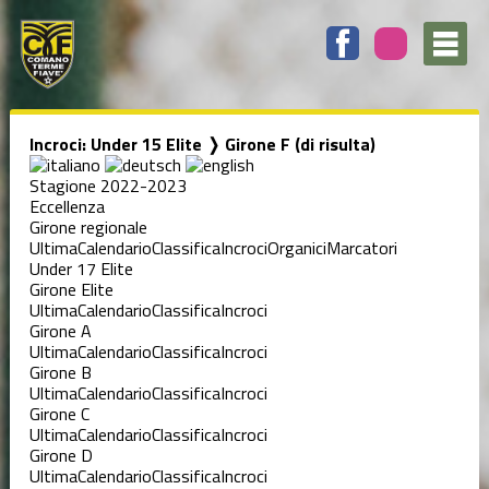
Incroci: Under 15 Elite ❭ Girone F (di risulta)
Stagione 2022-2023
Eccellenza
Girone regionale
Ultima
Calendario
Classifica
Incroci
Organici
Marcatori
Under 17 Elite
Girone Elite
Ultima
Calendario
Classifica
Incroci
Girone A
Ultima
Calendario
Classifica
Incroci
Girone B
Ultima
Calendario
Classifica
Incroci
Girone C
Ultima
Calendario
Classifica
Incroci
Girone D
Ultima
Calendario
Classifica
Incroci