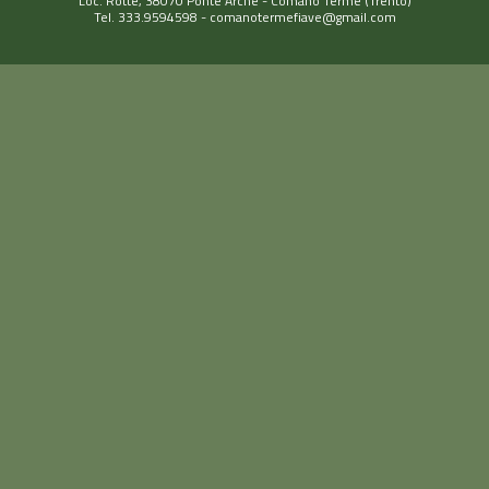
Loc. Rotte, 38070 Ponte Arche - Comano Terme (Trento)
Tel. 333.9594598 -
comanotermefiave@gmail.com