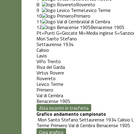
8
Rovereto
9
Levico Terme
10
Primiero
11
Val di Cembra
12
Benacense 1905
Pt=Punti
G=Giocate
Mi=Media inglese
S=Sanzio
Mori Santo Stefano
Settaurense 1934
Calisio
Lavis
ViPo Trento
Riva del Garda
Virtus Rovere
Rovereto
Levico Terme
Primiero
Val di Cembra
Benacense 1905
Alza incontri in trasferta
Grafico andamento campionato
Mori Santo Stefano
Settaurense 1934
Calisio
L
Terme
Primiero
Val di Cembra
Benacense 1905
Crea grafico