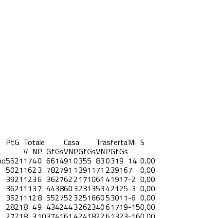
Pt
G
Totale
Casa
Trasferta
Mi
S
V
N
P
Gf
Gs
V
N
P
Gf
Gs
V
N
P
Gf
Gs
no
55
21
17
4
0
66
14
9
1
0
35
5
8
3
0
31
9
14
0,00
50
21
16
2
3
78
27
9
1
1
39
11
7
1
2
39
16
7
0,00
39
21
12
3
6
36
27
6
2
2
17
10
6
1
4
19
17
-2
0,00
36
21
11
3
7
44
38
6
0
3
23
13
5
3
4
21
25
-3
0,00
35
21
11
2
8
55
27
5
2
3
25
16
6
0
5
30
11
-6
0,00
28
21
8
4
9
43
42
4
4
3
26
23
4
0
6
17
19
-15
0,00
27
21
8
3
10
37
41
6
1
4
24
18
2
2
6
13
23
-16
0,00