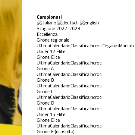
Campionati
Stagione 2022-2023
Eccellenza
Girone regionale
Ultima
Calendario
Classifica
Incroci
Organici
Marcato
Under 17 Elite
Girone Elite
Ultima
Calendario
Classifica
Incroci
Girone A
Ultima
Calendario
Classifica
Incroci
Girone B
Ultima
Calendario
Classifica
Incroci
Girone C
Ultima
Calendario
Classifica
Incroci
Girone D
Ultima
Calendario
Classifica
Incroci
Under 15 Elite
Girone Elite
Ultima
Calendario
Classifica
Incroci
Girone F (di risulta)