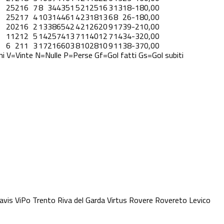
25
21
6
7
8
34
43
5
1
5
21
25
1
6
3
13
18
-18
0,00
25
21
7
4
10
31
44
6
1
4
23
18
1
3
6
8
26
-18
0,00
20
21
6
2
13
38
65
4
2
4
21
26
2
0
9
17
39
-21
0,00
11
21
2
5
14
25
74
1
3
7
11
40
1
2
7
14
34
-32
0,00
6
21
1
3
17
21
66
0
3
8
10
28
1
0
9
11
38
-37
0,00
ni
V=Vinte
N=Nulle
P=Perse
Gf=Gol fatti
Gs=Gol subiti
avis
ViPo Trento
Riva del Garda
Virtus Rovere
Rovereto
Levico