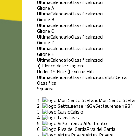
Ultima
Calendario
Classifica
Incroci
Girone A
Ultima
Calendario
Classifica
Incroci
Girone B
Ultima
Calendario
Classifica
Incroci
Girone C
Ultima
Calendario
Classifica
Incroci
Girone D
Ultima
Calendario
Classifica
Incroci
Girone E
Ultima
Calendario
Classifica
Incroci
Elenco delle stagioni
Under 15 Elite ❯ Girone Elite
Ultima
Calendario
Classifica
Incroci
Arbitri
Cerca
Classifica
Squadra
1
Mori Santo Stefa
2
Settaurense 1934
3
Calisio
4
Lavis
5
ViPo Trento
6
Riva del Garda
7
Virtus Rovere