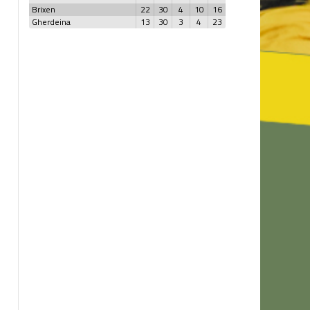
Brixen
22
30
4
10
16
Gherdeina
13
30
3
4
23