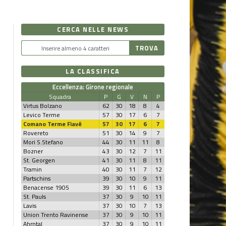
CERCA NELLE NEWS
LA CLASSIFICA
Eccellenza: Girone regionale
Squadra
P
G
V
N
P
Virtus Bolzano
62
30
18
8
4
Levico Terme
57
30
17
6
7
Comano Terme Fiavé
57
30
17
6
7
Rovereto
51
30
14
9
7
Mori S.Stefano
44
30
11
11
8
Bozner
43
30
12
7
11
St. Georgen
41
30
11
8
11
Tramin
40
30
11
7
12
Partschins
39
30
10
9
11
Benacense 1905
39
30
11
6
13
St. Pauls
37
30
9
10
11
Lavis
37
30
10
7
13
Union Trento Ravinense
37
30
9
10
11
Ahrntal
37
30
9
10
11