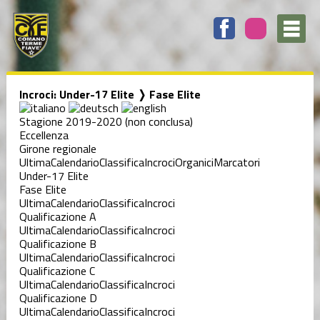
Incroci: Under-17 Elite ❭ Fase Elite
Stagione 2019-2020 (non conclusa)
Eccellenza
Girone regionale
Ultima
Calendario
Classifica
Incroci
Organici
Marcatori
Under-17 Elite
Fase Elite
Ultima
Calendario
Classifica
Incroci
Qualificazione A
Ultima
Calendario
Classifica
Incroci
Qualificazione B
Ultima
Calendario
Classifica
Incroci
Qualificazione C
Ultima
Calendario
Classifica
Incroci
Qualificazione D
Ultima
Calendario
Classifica
Incroci