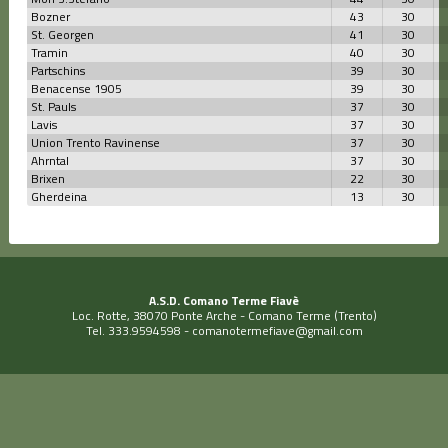
Bozner
43
30
St. Georgen
41
30
Tramin
40
30
Partschins
39
30
Benacense 1905
39
30
St. Pauls
37
30
Lavis
37
30
Union Trento Ravinense
37
30
Ahrntal
37
30
Brixen
22
30
Gherdeina
13
30
A.S.D. Comano Terme Fiavè
Loc. Rotte, 38070 Ponte Arche - Comano Terme (Trento)
Tel. 333.9594598 -
comanotermefiave@gmail.com