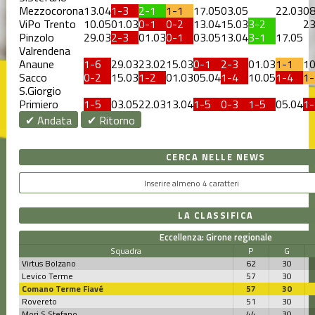
Mezzocorona
13.04
1-3
2-1
1-1
17.05
03.05
22.03
08
ViPo Trento
10.05
01.03
0-1
0-2
13.04
15.03
3-2
23
Pinzolo
29.03
2-3
01.03
0-1
03.05
13.04
3-1
17.05
Valrendena
Anaune
1-6
29.03
23.02
15.03
0-1
2-3
01.03
1-1
10
Sacco
0-2
15.03
1-2
01.03
05.04
1-4
10.05
1-4
1-
S.Giorgio
Primiero
1-5
03.05
22.03
13.04
1-5
0-3
1-5
05.04
1-
✔ Andata
✔ Ritorno
CERCA NELLE NEWS
LA CLASSIFICA
Eccellenza: Girone regionale
Squadra
P
G
Virtus Bolzano
62
30
Levico Terme
57
30
Comano Terme Fiavé
57
30
Rovereto
51
30
Mori S.Stefano
44
30