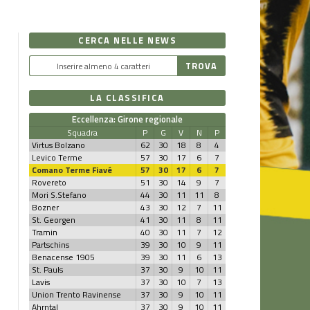
CERCA NELLE NEWS
LA CLASSIFICA
Eccellenza: Girone regionale
Squadra
P
G
V
N
P
Virtus Bolzano
62
30
18
8
4
Levico Terme
57
30
17
6
7
Comano Terme Fiavé
57
30
17
6
7
Rovereto
51
30
14
9
7
Mori S.Stefano
44
30
11
11
8
Bozner
43
30
12
7
11
St. Georgen
41
30
11
8
11
Tramin
40
30
11
7
12
Partschins
39
30
10
9
11
Benacense 1905
39
30
11
6
13
St. Pauls
37
30
9
10
11
Lavis
37
30
10
7
13
Union Trento Ravinense
37
30
9
10
11
Ahrntal
37
30
9
10
11