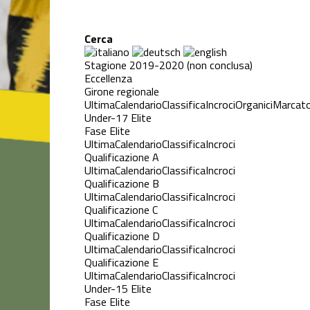
Cerca
Stagione 2019-2020 (non conclusa)
Eccellenza
Girone regionale
Ultima
Calendario
Classifica
Incroci
Organici
Marcato
Under-17 Elite
Fase Elite
Ultima
Calendario
Classifica
Incroci
Qualificazione A
Ultima
Calendario
Classifica
Incroci
Qualificazione B
Ultima
Calendario
Classifica
Incroci
Qualificazione C
Ultima
Calendario
Classifica
Incroci
Qualificazione D
Ultima
Calendario
Classifica
Incroci
Qualificazione E
Ultima
Calendario
Classifica
Incroci
Under-15 Elite
Fase Elite