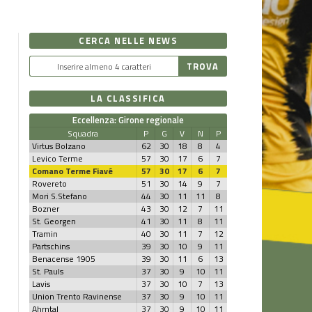
CERCA NELLE NEWS
LA CLASSIFICA
Eccellenza: Girone regionale
Squadra
P
G
V
N
P
Virtus Bolzano
62
30
18
8
4
Levico Terme
57
30
17
6
7
Comano Terme Fiavé
57
30
17
6
7
Rovereto
51
30
14
9
7
Mori S.Stefano
44
30
11
11
8
Bozner
43
30
12
7
11
St. Georgen
41
30
11
8
11
Tramin
40
30
11
7
12
Partschins
39
30
10
9
11
Benacense 1905
39
30
11
6
13
St. Pauls
37
30
9
10
11
Lavis
37
30
10
7
13
Union Trento Ravinense
37
30
9
10
11
Ahrntal
37
30
9
10
11