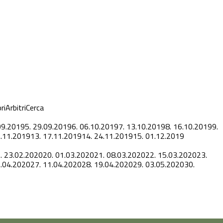
ri
Arbitri
Cerca
09.2019
5.
29.09.2019
6.
06.10.2019
7.
13.10.2019
8.
16.10.2019
9.
.11.2019
13.
17.11.2019
14.
24.11.2019
15.
01.12.2019
.
23.02.2020
20.
01.03.2020
21.
08.03.2020
22.
15.03.2020
23.
.04.2020
27.
11.04.2020
28.
19.04.2020
29.
03.05.2020
30.