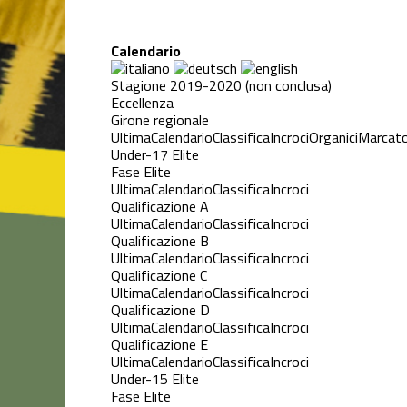
Calendario
Stagione 2019-2020 (non conclusa)
Eccellenza
Girone regionale
Ultima
Calendario
Classifica
Incroci
Organici
Marcato
Under-17 Elite
Fase Elite
Ultima
Calendario
Classifica
Incroci
Qualificazione A
Ultima
Calendario
Classifica
Incroci
Qualificazione B
Ultima
Calendario
Classifica
Incroci
Qualificazione C
Ultima
Calendario
Classifica
Incroci
Qualificazione D
Ultima
Calendario
Classifica
Incroci
Qualificazione E
Ultima
Calendario
Classifica
Incroci
Under-15 Elite
Fase Elite