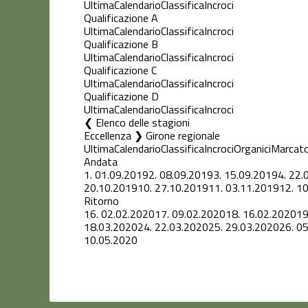
Ultima
Calendario
Classifica
Incroci
Qualificazione A
Ultima
Calendario
Classifica
Incroci
Qualificazione B
Ultima
Calendario
Classifica
Incroci
Qualificazione C
Ultima
Calendario
Classifica
Incroci
Qualificazione D
Ultima
Calendario
Classifica
Incroci
Elenco delle stagioni
Eccellenza ❯ Girone regionale
Ultima
Calendario
Classifica
Incroci
Organici
Marcato
Andata
1.
01.09.2019
2.
08.09.2019
3.
15.09.2019
4.
22.
20.10.2019
10.
27.10.2019
11.
03.11.2019
12.
10
Ritorno
16.
02.02.2020
17.
09.02.2020
18.
16.02.2020
19
18.03.2020
24.
22.03.2020
25.
29.03.2020
26.
05
10.05.2020