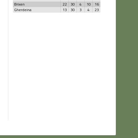
Brixen
22
30
4
10
16
Gherdeina
13
30
3
4
23