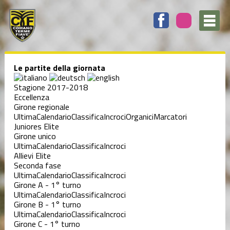
Le partite della giornata
Stagione 2017-2018
Eccellenza
Girone regionale
Ultima
Calendario
Classifica
Incroci
Organici
Marcatori
Juniores Elite
Girone unico
Ultima
Calendario
Classifica
Incroci
Allievi Elite
Seconda fase
Ultima
Calendario
Classifica
Incroci
Girone A - 1° turno
Ultima
Calendario
Classifica
Incroci
Girone B - 1° turno
Ultima
Calendario
Classifica
Incroci
Girone C - 1° turno