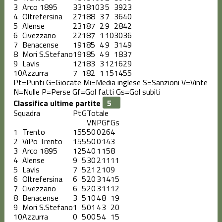
3
Arco 1895
33
18
10
3
5
39
23
4
Oltrefersina
27
18
8
3
7
36
40
5
Alense
23
18
7
2
9
28
42
6
Civezzano
22
18
7
1
10
30
36
7
Benacense
19
18
5
4
9
31
49
8
Mori S.Stefano
19
18
5
4
9
18
37
9
Lavis
12
18
3
3
12
16
29
10
Azzurra
7
18
2
1
15
14
55
Pt=Punti
G=Giocate
Mi=Media inglese
S=Sanzioni
V=Vinte
N=Nulle
P=Perse
Gf=Gol fatti
Gs=Gol subiti
Classifica ultime partite
Squadra
Pt
G
Totale
V
N
P
Gf
Gs
1
Trento
15
5
5
0
0
26
4
2
ViPo Trento
15
5
5
0
0
14
3
3
Arco 1895
12
5
4
0
1
15
8
4
Alense
9
5
3
0
2
11
11
5
Lavis
7
5
2
1
2
10
9
6
Oltrefersina
6
5
2
0
3
14
15
7
Civezzano
6
5
2
0
3
11
12
8
Benacense
3
5
1
0
4
8
19
9
Mori S.Stefano
1
5
0
1
4
3
20
10
Azzurra
0
5
0
0
5
4
15