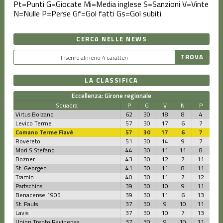
Pt=Punti
G=Giocate
Mi=Media inglese
S=Sanzioni
V=Vinte
N=Nulle
P=Perse
Gf=Gol fatti
Gs=Gol subiti
CERCA NELLE NEWS
LA CLASSIFICA
Eccellenza: Girone regionale
Squadra
P
G
V
N
P
Virtus Bolzano
62
30
18
8
4
Levico Terme
57
30
17
6
7
Comano Terme Fiavé
57
30
17
6
7
Rovereto
51
30
14
9
7
Mori S.Stefano
44
30
11
11
8
Bozner
43
30
12
7
11
St. Georgen
41
30
11
8
11
Tramin
40
30
11
7
12
Partschins
39
30
10
9
11
Benacense 1905
39
30
11
6
13
St. Pauls
37
30
9
10
11
Lavis
37
30
10
7
13
Union Trento Ravinense
37
30
9
10
11