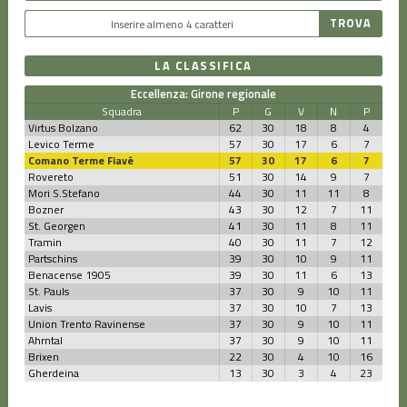
LA CLASSIFICA
Eccellenza: Girone regionale
Squadra
P
G
V
N
P
Virtus Bolzano
62
30
18
8
4
Levico Terme
57
30
17
6
7
Comano Terme Fiavé
57
30
17
6
7
Rovereto
51
30
14
9
7
Mori S.Stefano
44
30
11
11
8
Bozner
43
30
12
7
11
St. Georgen
41
30
11
8
11
Tramin
40
30
11
7
12
Partschins
39
30
10
9
11
Benacense 1905
39
30
11
6
13
St. Pauls
37
30
9
10
11
Lavis
37
30
10
7
13
Union Trento Ravinense
37
30
9
10
11
Ahrntal
37
30
9
10
11
Brixen
22
30
4
10
16
Gherdeina
13
30
3
4
23