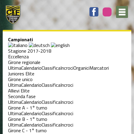
Campionati
Stagione 2017-2018
Eccellenza
Girone regionale
Ultima
Calendario
Classifica
Incroci
Organici
Marcatori
Juniores Elite
Girone unico
Ultima
Calendario
Classifica
Incroci
Allievi Elite
Seconda fase
Ultima
Calendario
Classifica
Incroci
Girone A - 1° turno
Ultima
Calendario
Classifica
Incroci
Girone B - 1° turno
Ultima
Calendario
Classifica
Incroci
Girone C - 1° turno