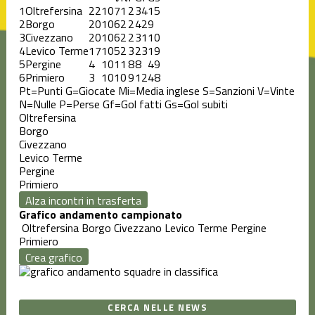
1
Oltrefersina
22
10
7
1
2
34
15
2
Borgo
20
10
6
2
2
42
9
3
Civezzano
20
10
6
2
2
31
10
4
Levico Terme
17
10
5
2
3
23
19
5
Pergine
4
10
1
1
8
8
49
6
Primiero
3
10
1
0
9
12
48
Pt=Punti
G=Giocate
Mi=Media inglese
S=Sanzioni
V=Vinte
N=Nulle
P=Perse
Gf=Gol fatti
Gs=Gol subiti
Oltrefersina
Borgo
Civezzano
Levico Terme
Pergine
Primiero
Alza incontri in trasferta
Grafico andamento campionato
Oltrefersina
Borgo
Civezzano
Levico Terme
Pergine
Primiero
Crea grafico
CERCA NELLE NEWS