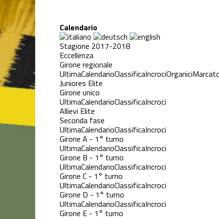
Calendario
Stagione 2017-2018
Eccellenza
Girone regionale
Ultima
Calendario
Classifica
Incroci
Organici
Marcato
Juniores Elite
Girone unico
Ultima
Calendario
Classifica
Incroci
Allievi Elite
Seconda fase
Ultima
Calendario
Classifica
Incroci
Girone A - 1° turno
Ultima
Calendario
Classifica
Incroci
Girone B - 1° turno
Ultima
Calendario
Classifica
Incroci
Girone C - 1° turno
Ultima
Calendario
Classifica
Incroci
Girone D - 1° turno
Ultima
Calendario
Classifica
Incroci
Girone E - 1° turno