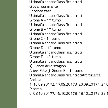
Ultima
Calendario
Classifica
Incroci
Giovanissimi Elite
Seconda fase
Ultima
Calendario
Classifica
Incroci
Girone A - 1° turno
Ultima
Calendario
Classifica
Incroci
Girone B - 1° turno
Ultima
Calendario
Classifica
Incroci
Girone C - 1° turno
Ultima
Calendario
Classifica
Incroci
Girone D - 1° turno
Ultima
Calendario
Classifica
Incroci
Girone E - 1° turno
Ultima
Calendario
Classifica
Incroci
Elenco delle stagioni
Allievi Elite ❯ Girone B - 1° turno
Ultima
Calendario
Classifica
Incroci
Arbitri
Cerca
Andata
1.
10.09.2017
2.
17.09.2017
3.
20.09.2017
4.
24.
Ritorno
6.
08.10.2017
7.
15.10.2017
8.
18.10.2017
9.
22.