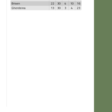
Brixen
22
30
4
10
16
Gherdeina
13
30
3
4
23