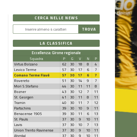
CERCA NELLE NEWS
LA CLASSIFICA
Eccellenza: Girone regionale
Squadra
P
G
V
N
P
Virtus Bolzano
62
30
18
8
4
Levico Terme
57
30
17
6
7
Comano Terme Fiavé
57
30
17
6
7
Rovereto
51
30
14
9
7
Mori S.Stefano
44
30
11
11
8
Bozner
43
30
12
7
11
St. Georgen
41
30
11
8
11
Tramin
40
30
11
7
12
Partschins
39
30
10
9
11
Benacense 1905
39
30
11
6
13
St. Pauls
37
30
9
10
11
Lavis
37
30
10
7
13
Union Trento Ravinense
37
30
9
10
11
Ahrntal
37
30
9
10
11