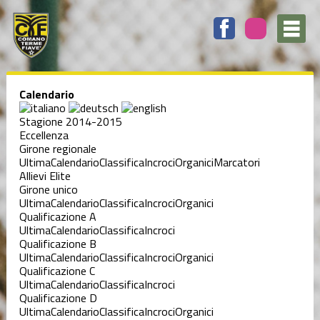
Calendario
Stagione 2014-2015
Eccellenza
Girone regionale
Ultima
Calendario
Classifica
Incroci
Organici
Marcatori
Allievi Elite
Girone unico
Ultima
Calendario
Classifica
Incroci
Organici
Qualificazione A
Ultima
Calendario
Classifica
Incroci
Qualificazione B
Ultima
Calendario
Classifica
Incroci
Organici
Qualificazione C
Ultima
Calendario
Classifica
Incroci
Qualificazione D
Ultima
Calendario
Classifica
Incroci
Organici