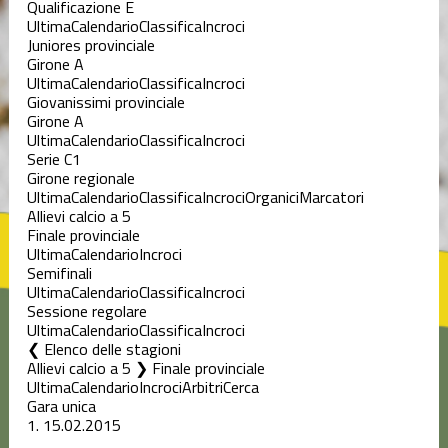
Qualificazione E
Ultima
Calendario
Classifica
Incroci
Juniores provinciale
Girone A
Ultima
Calendario
Classifica
Incroci
Giovanissimi provinciale
Girone A
Ultima
Calendario
Classifica
Incroci
Serie C1
Girone regionale
Ultima
Calendario
Classifica
Incroci
Organici
Marcatori
Allievi calcio a 5
Finale provinciale
Ultima
Calendario
Incroci
Semifinali
Ultima
Calendario
Classifica
Incroci
Sessione regolare
Ultima
Calendario
Classifica
Incroci
Elenco delle stagioni
Allievi calcio a 5 ❯ Finale provinciale
Ultima
Calendario
Incroci
Arbitri
Cerca
Gara unica
1.
15.02.2015