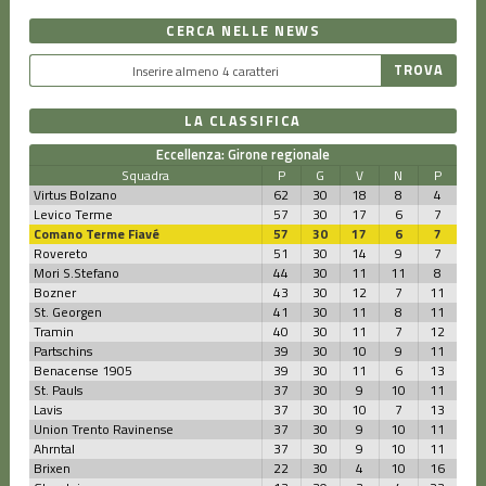
CERCA NELLE NEWS
LA CLASSIFICA
Eccellenza: Girone regionale
Squadra
P
G
V
N
P
Virtus Bolzano
62
30
18
8
4
Levico Terme
57
30
17
6
7
Comano Terme Fiavé
57
30
17
6
7
Rovereto
51
30
14
9
7
Mori S.Stefano
44
30
11
11
8
Bozner
43
30
12
7
11
St. Georgen
41
30
11
8
11
Tramin
40
30
11
7
12
Partschins
39
30
10
9
11
Benacense 1905
39
30
11
6
13
St. Pauls
37
30
9
10
11
Lavis
37
30
10
7
13
Union Trento Ravinense
37
30
9
10
11
Ahrntal
37
30
9
10
11
Brixen
22
30
4
10
16