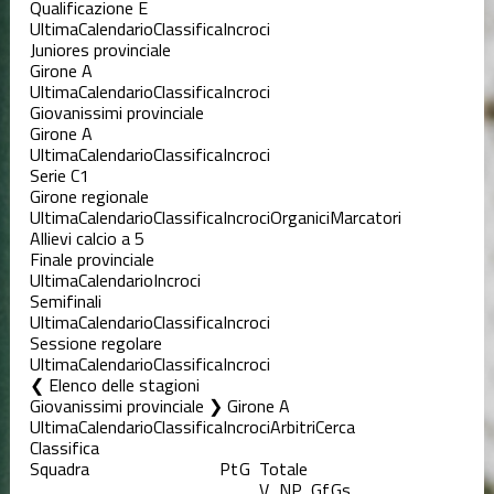
Qualificazione E
Ultima
Calendario
Classifica
Incroci
Juniores provinciale
Girone A
Ultima
Calendario
Classifica
Incroci
Giovanissimi provinciale
Girone A
Ultima
Calendario
Classifica
Incroci
Serie C1
Girone regionale
Ultima
Calendario
Classifica
Incroci
Organici
Marcatori
Allievi calcio a 5
Finale provinciale
Ultima
Calendario
Incroci
Semifinali
Ultima
Calendario
Classifica
Incroci
Sessione regolare
Ultima
Calendario
Classifica
Incroci
Elenco delle stagioni
Giovanissimi provinciale ❯ Girone A
Ultima
Calendario
Classifica
Incroci
Arbitri
Cerca
Classifica
Squadra
Pt
G
Totale
V
N
P
Gf
Gs