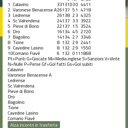
1
Calavino
33
13
10
3
0
44
11
2
Varonese Benacense A
26
13
7
5
1
47
18
3
Ledrense
26
13
8
2
3
43
25
4
Sc Valrendena
24
13
7
3
3
39
22
5
Pieve di Bono
22
13
7
1
5
35
24
6
Dro
16
13
4
4
5
27
20
7
Bagolino
14
13
4
2
7
33
46
8
Tione
8
13
2
2
9
24
41
9
Cavedine Lasino
8
13
2
2
9
15
50
10
Comano Fiavé
6
13
2
0
11
18
68
Pt=Punti
G=Giocate
Mi=Media inglese
S=Sanzioni
V=Vinte
N=Nulle
P=Perse
Gf=Gol fatti
Gs=Gol subiti
Calavino
Varonese Benacense A
Ledrense
Sc Valrendena
Pieve di Bono
Dro
Bagolino
Tione
Cavedine Lasino
Comano Fiavé
Alza incontri in trasferta