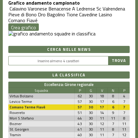
Grafico andamento campionato
Calavino
Varonese Benacense A
Ledrense
Sc Valrendena
Pieve di Bono
Dro
Bagolino
Tione
Cavedine Lasino
Comano Fiavé
Crea grafico
CERCA NELLE NEWS
LA CLASSIFICA
Eccellenza: Girone regionale
Squadra
P
G
V
N
P
Virtus Bolzano
62
30
18
8
4
Levico Terme
57
30
17
6
7
Comano Terme Fiavé
57
30
17
6
7
Rovereto
51
30
14
9
7
Mori S.Stefano
44
30
11
11
8
Bozner
43
30
12
7
11
St. Georgen
41
30
11
8
11
Tramin
40
30
11
7
12