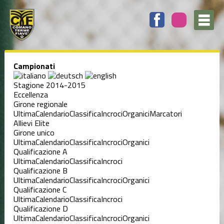
Campionati
Stagione 2014-2015
Eccellenza
Girone regionale
Ultima
Calendario
Classifica
Incroci
Organici
Marcatori
Allievi Elite
Girone unico
Ultima
Calendario
Classifica
Incroci
Organici
Qualificazione A
Ultima
Calendario
Classifica
Incroci
Qualificazione B
Ultima
Calendario
Classifica
Incroci
Organici
Qualificazione C
Ultima
Calendario
Classifica
Incroci
Qualificazione D
Ultima
Calendario
Classifica
Incroci
Organici