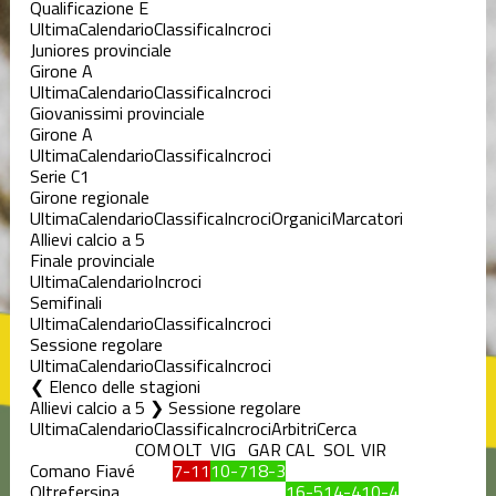
Qualificazione E
Ultima
Calendario
Classifica
Incroci
Juniores provinciale
Girone A
Ultima
Calendario
Classifica
Incroci
Giovanissimi provinciale
Girone A
Ultima
Calendario
Classifica
Incroci
Serie C1
Girone regionale
Ultima
Calendario
Classifica
Incroci
Organici
Marcatori
Allievi calcio a 5
Finale provinciale
Ultima
Calendario
Incroci
Semifinali
Ultima
Calendario
Classifica
Incroci
Sessione regolare
Ultima
Calendario
Classifica
Incroci
Elenco delle stagioni
Allievi calcio a 5 ❯ Sessione regolare
Ultima
Calendario
Classifica
Incroci
Arbitri
Cerca
COM
OLT
VIG
GAR
CAL
SOL
VIR
Comano Fiavé
7-11
10-7
18-3
Oltrefersina
16-5
14-4
10-4