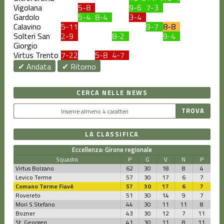
Vigolana
5-8
9-6
7-3
Gardolo
5-4
8-4
3-4
Calavino
5-11
9-7
8-8
Solteri San
2-9
8-2
9-4
Giorgio
Virtus Trento
7-22
5-8
4-7
✔ Andata
✔ Ritorno
CERCA NELLE NEWS
LA CLASSIFICA
Eccellenza: Girone regionale
Squadra
P
G
V
N
P
Virtus Bolzano
62
30
18
8
4
Levico Terme
57
30
17
6
7
Comano Terme Fiavé
57
30
17
6
7
Rovereto
51
30
14
9
7
Mori S.Stefano
44
30
11
11
8
Bozner
43
30
12
7
11
St. Georgen
41
30
11
8
11