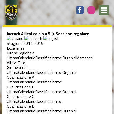
Incroci: Allievi calcio a 5 ❭ Sessione regolare
Stagione 2014-2015
Eccellenza
Girone regionale
Ultima
Calendario
Classifica
Incroci
Organici
Marcatori
Allievi Elite
Girone unico
Ultima
Calendario
Classifica
Incroci
Organici
Qualificazione A
Ultima
Calendario
Classifica
Incroci
Qualificazione B
Ultima
Calendario
Classifica
Incroci
Organici
Qualificazione C
Ultima
Calendario
Classifica
Incroci
Qualificazione D
Ultima
Calendario
Classifica
Incroci
Organici