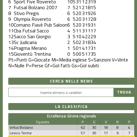
6
Sport Five Rovereto
10
5
3
1
1
23
19
7
Futsal Bolzano 2007
7
5
2
1
2
18
15
8
Stivo Pregis
6
5
2
0
3
19
26
9
Olympia Rovereto
6
5
2
0
3
17
28
10
Comano Fiavé Pub Saloon
6
5
2
0
3
19
31
11
Cba Futsal Sacco
4
5
1
1
3
11
17
12
Sacco San Giorgio
3
5
1
0
4
22
29
13
Sc Judicaria
2
5
0
2
3
18
34
14
Pragma Merano
1
5
0
1
4
17
31
15
Gioventù Trentina
0
5
0
0
5
17
35
Pt=Punti
G=Giocate
Mi=Media inglese
S=Sanzioni
V=Vinte
N=Nulle
P=Perse
Gf=Gol fatti
Gs=Gol subiti
CERCA NELLE NEWS
LA CLASSIFICA
Eccellenza: Girone regionale
Squadra
P
G
V
N
P
Virtus Bolzano
62
30
18
8
4
Levico Terme
57
30
17
6
7