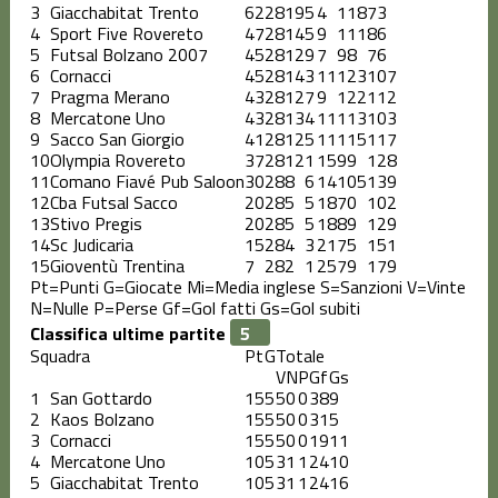
3
Giacchabitat Trento
62
28
19
5
4
118
73
4
Sport Five Rovereto
47
28
14
5
9
111
86
5
Futsal Bolzano 2007
45
28
12
9
7
98
76
6
Cornacci
45
28
14
3
11
123
107
7
Pragma Merano
43
28
12
7
9
122
112
8
Mercatone Uno
43
28
13
4
11
113
103
9
Sacco San Giorgio
41
28
12
5
11
115
117
10
Olympia Rovereto
37
28
12
1
15
99
128
11
Comano Fiavé Pub Saloon
30
28
8
6
14
105
139
12
Cba Futsal Sacco
20
28
5
5
18
70
102
13
Stivo Pregis
20
28
5
5
18
89
129
14
Sc Judicaria
15
28
4
3
21
75
151
15
Gioventù Trentina
7
28
2
1
25
79
179
Pt=Punti
G=Giocate
Mi=Media inglese
S=Sanzioni
V=Vinte
N=Nulle
P=Perse
Gf=Gol fatti
Gs=Gol subiti
Classifica ultime partite
Squadra
Pt
G
Totale
V
N
P
Gf
Gs
1
San Gottardo
15
5
5
0
0
38
9
2
Kaos Bolzano
15
5
5
0
0
31
5
3
Cornacci
15
5
5
0
0
19
11
4
Mercatone Uno
10
5
3
1
1
24
10
5
Giacchabitat Trento
10
5
3
1
1
24
16