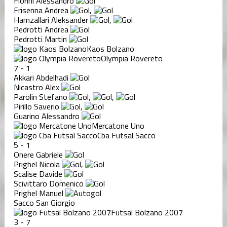
Fiorini Alessandro
Frisenna Andrea
,
Hamzallari Aleksander
,
Pedrotti Andrea
Pedrotti Martin
Kaos Bolzano
Olympia Rovereto
7
-
1
Akkari Abdelhadi
Nicastro Alex
Parolin Stefano
,
,
Pirillo Saverio
,
Guarino Alessandro
Mercatone Uno
Cba Futsal Sacco
5
-
1
Onere Gabriele
Prighel Nicola
,
Scalise Davide
Scivittaro Domenico
Prighel Manuel
Sacco San Giorgio
Futsal Bolzano 2007
3
-
7