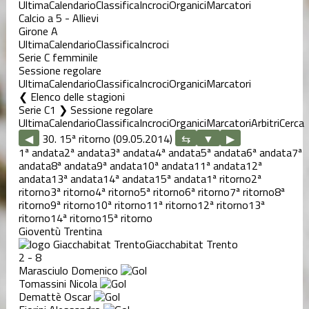
Ultima
Calendario
Classifica
Incroci
Organici
Marcatori
Calcio a 5 - Allievi
Girone A
Ultima
Calendario
Classifica
Incroci
Serie C femminile
Sessione regolare
Ultima
Calendario
Classifica
Incroci
Organici
Marcatori
Elenco delle stagioni
Serie C1 ❯ Sessione regolare
Ultima
Calendario
Classifica
Incroci
Organici
Marcatori
Arbitri
Cerca
◀
30. 15ª ritorno (09.05.2014)
▶
1ª andata
2ª andata
3ª andata
4ª andata
5ª andata
6ª andata
7ª
andata
8ª andata
9ª andata
10ª andata
11ª andata
12ª
andata
13ª andata
14ª andata
15ª andata
1ª ritorno
2ª
ritorno
3ª ritorno
4ª ritorno
5ª ritorno
6ª ritorno
7ª ritorno
8ª
ritorno
9ª ritorno
10ª ritorno
11ª ritorno
12ª ritorno
13ª
ritorno
14ª ritorno
15ª ritorno
Gioventù Trentina
Giacchabitat Trento
2
-
8
Marasciulo Domenico
Tomassini Nicola
Demattè Oscar