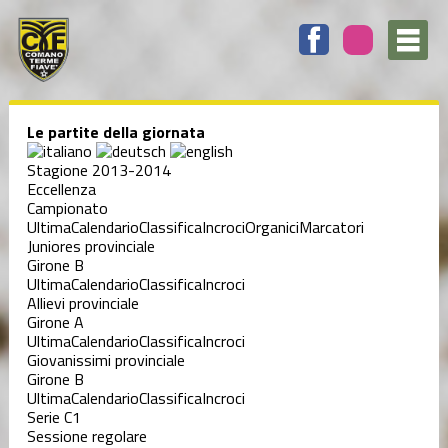
Le partite della giornata
Stagione 2013-2014
Eccellenza
Campionato
Ultima
Calendario
Classifica
Incroci
Organici
Marcatori
Juniores provinciale
Girone B
Ultima
Calendario
Classifica
Incroci
Allievi provinciale
Girone A
Ultima
Calendario
Classifica
Incroci
Giovanissimi provinciale
Girone B
Ultima
Calendario
Classifica
Incroci
Serie C1
Sessione regolare