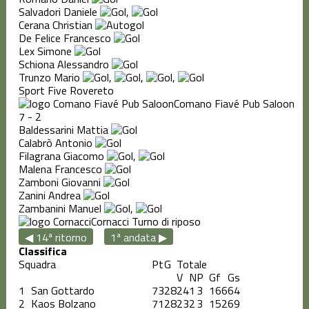
Salvadori Daniele
,
Cerana Christian
De Felice Francesco
Lex Simone
Schiona Alessandro
Trunzo Mario
,
,
,
Sport Five Rovereto
Comano Fiavé Pub Saloon
7
-
2
Baldessarini Mattia
Calabrò Antonio
Filagrana Giacomo
,
Malena Francesco
Zamboni Giovanni
Zanini Andrea
Zambanini Manuel
,
Cornacci
Turno di riposo
◀ 14ª ritorno
1ª andata ▶
Classifica
Squadra
Pt
G
Totale
V
N
P
Gf
Gs
1
San Gottardo
73
28
24
1
3
166
64
2
Kaos Bolzano
71
28
23
2
3
152
69