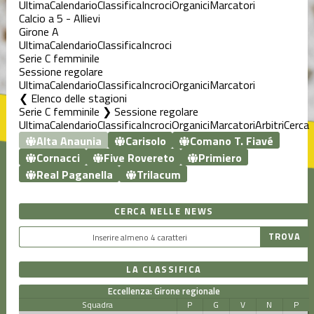
Ultima
Calendario
Classifica
Incroci
Organici
Marcatori
Calcio a 5 - Allievi
Girone A
Ultima
Calendario
Classifica
Incroci
Serie C femminile
Sessione regolare
Ultima
Calendario
Classifica
Incroci
Organici
Marcatori
Elenco delle stagioni
Serie C femminile ❯ Sessione regolare
Ultima
Calendario
Classifica
Incroci
Organici
Marcatori
Arbitri
Cerca
Alta Anaunia
Carisolo
Comano T. Fiavé
Cornacci
Five Rovereto
Primiero
Real Paganella
Trilacum
CERCA NELLE NEWS
LA CLASSIFICA
Eccellenza: Girone regionale
Squadra
P
G
V
N
P