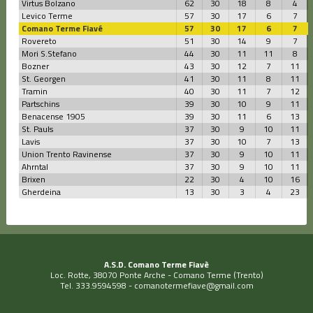
Virtus Bolzano
62
30
18
8
4
Levico Terme
57
30
17
6
7
Comano Terme Fiavé
57
30
17
6
7
Rovereto
51
30
14
9
7
Mori S.Stefano
44
30
11
11
8
Bozner
43
30
12
7
11
St. Georgen
41
30
11
8
11
Tramin
40
30
11
7
12
Partschins
39
30
10
9
11
Benacense 1905
39
30
11
6
13
St. Pauls
37
30
9
10
11
Lavis
37
30
10
7
13
Union Trento Ravinense
37
30
9
10
11
Ahrntal
37
30
9
10
11
Brixen
22
30
4
10
16
Gherdeina
13
30
3
4
23
A.S.D. Comano Terme Fiavè
Loc. Rotte, 38070 Ponte Arche - Comano Terme (Trento)
Tel. 333.9594598 -
comanotermefiave@gmail.com