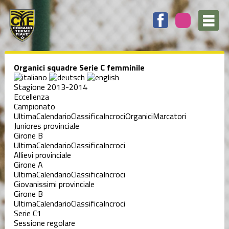
Organici squadre Serie C femminile
Stagione 2013-2014
Eccellenza
Campionato
Ultima
Calendario
Classifica
Incroci
Organici
Marcatori
Juniores provinciale
Girone B
Ultima
Calendario
Classifica
Incroci
Allievi provinciale
Girone A
Ultima
Calendario
Classifica
Incroci
Giovanissimi provinciale
Girone B
Ultima
Calendario
Classifica
Incroci
Serie C1
Sessione regolare