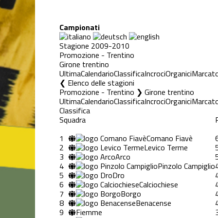
Campionati
Stagione 2009-2010
Promozione - Trentino
Girone trentino
Ultima
Calendario
Classifica
Incroci
Organici
Marcato
Elenco delle stagioni
Promozione - Trentino ❯ Girone trentino
Ultima
Calendario
Classifica
Incroci
Organici
Marcato
Classifica
Squadra
1
Comano Fiavè
2
Levico Terme
3
Arco
4
Pinzolo Campiglio
5
Dro
6
Calciochiese
7
Borgo
8
Benacense
9
Fiemme