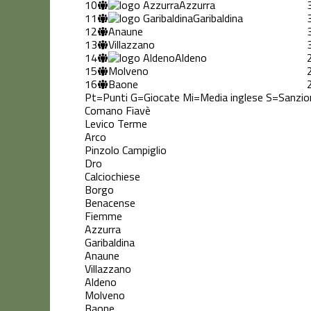
10
Azzurra
11
Garibaldina
12
Anaune
13
Villazzano
14
Aldeno
15
Molveno
16
Baone
Pt=Punti
G=Giocate
Mi=Media inglese
S=Sanzio
Comano Fiavè
Levico Terme
Arco
Pinzolo Campiglio
Dro
Calciochiese
Borgo
Benacense
Fiemme
Azzurra
Garibaldina
Anaune
Villazzano
Aldeno
Molveno
Baone