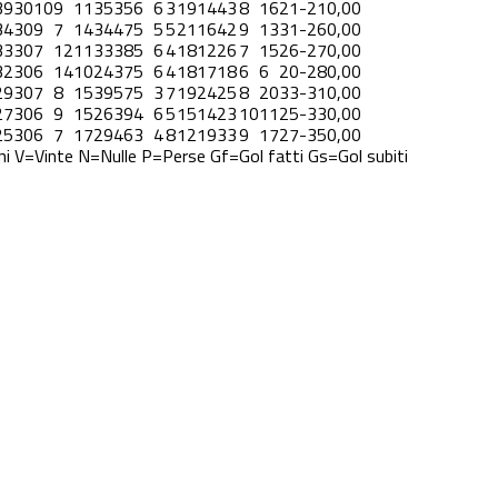
39
30
10
9
11
35
35
6
6
3
19
14
4
3
8
16
21
-21
0,00
34
30
9
7
14
34
47
5
5
5
21
16
4
2
9
13
31
-26
0,00
33
30
7
12
11
33
38
5
6
4
18
12
2
6
7
15
26
-27
0,00
32
30
6
14
10
24
37
5
6
4
18
17
1
8
6
6
20
-28
0,00
29
30
7
8
15
39
57
5
3
7
19
24
2
5
8
20
33
-31
0,00
27
30
6
9
15
26
39
4
6
5
15
14
2
3
10
11
25
-33
0,00
25
30
6
7
17
29
46
3
4
8
12
19
3
3
9
17
27
-35
0,00
ni
V=Vinte
N=Nulle
P=Perse
Gf=Gol fatti
Gs=Gol subiti