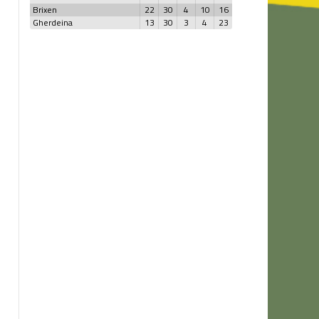
Brixen
22
30
4
10
16
Gherdeina
13
30
3
4
23