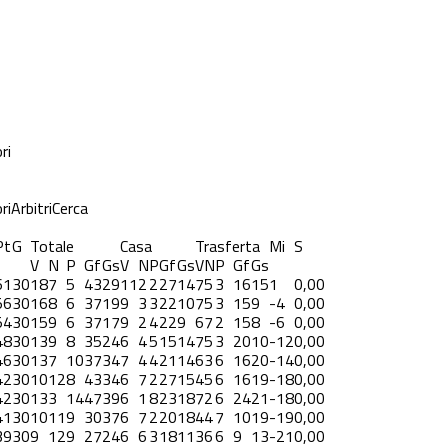
ri
ri
Arbitri
Cerca
Pt
G
Totale
Casa
Trasferta
Mi
S
V
N
P
Gf
Gs
V
N
P
Gf
Gs
V
N
P
Gf
Gs
61
30
18
7
5
43
29
11
2
2
27
14
7
5
3
16
15
1
0,00
56
30
16
8
6
37
19
9
3
3
22
10
7
5
3
15
9
-4
0,00
54
30
15
9
6
37
17
9
2
4
22
9
6
7
2
15
8
-6
0,00
48
30
13
9
8
35
24
6
4
5
15
14
7
5
3
20
10
-12
0,00
46
30
13
7
10
37
34
7
4
4
21
14
6
3
6
16
20
-14
0,00
42
30
10
12
8
43
34
6
7
2
27
15
4
5
6
16
19
-18
0,00
42
30
13
3
14
47
39
6
1
8
23
18
7
2
6
24
21
-18
0,00
41
30
10
11
9
30
37
6
7
2
20
18
4
4
7
10
19
-19
0,00
39
30
9
12
9
27
24
6
6
3
18
11
3
6
6
9
13
-21
0,00