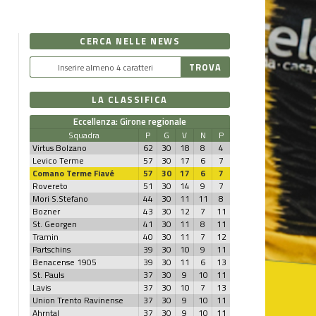
CERCA NELLE NEWS
LA CLASSIFICA
Eccellenza: Girone regionale
Squadra
P
G
V
N
P
Virtus Bolzano
62
30
18
8
4
Levico Terme
57
30
17
6
7
Comano Terme Fiavé
57
30
17
6
7
Rovereto
51
30
14
9
7
Mori S.Stefano
44
30
11
11
8
Bozner
43
30
12
7
11
St. Georgen
41
30
11
8
11
Tramin
40
30
11
7
12
Partschins
39
30
10
9
11
Benacense 1905
39
30
11
6
13
St. Pauls
37
30
9
10
11
Lavis
37
30
10
7
13
Union Trento Ravinense
37
30
9
10
11
Ahrntal
37
30
9
10
11