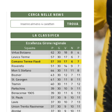
CERCA NELLE NEWS
LA CLASSIFICA
Eccellenza: Girone regionale
Squadra
P
G
V
N
P
Virtus Bolzano
62
30
18
8
4
Levico Terme
57
30
17
6
7
Comano Terme Fiavé
57
30
17
6
7
Rovereto
51
30
14
9
7
Mori S.Stefano
44
30
11
11
8
Bozner
43
30
12
7
11
St. Georgen
41
30
11
8
11
Tramin
40
30
11
7
12
Partschins
39
30
10
9
11
Benacense 1905
39
30
11
6
13
St. Pauls
37
30
9
10
11
Lavis
37
30
10
7
13
Union Trento Ravinense
37
30
9
10
11
Ahrntal
37
30
9
10
11