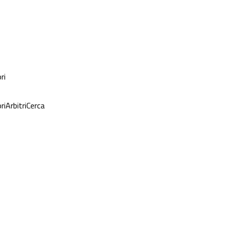
ri
ri
Arbitri
Cerca