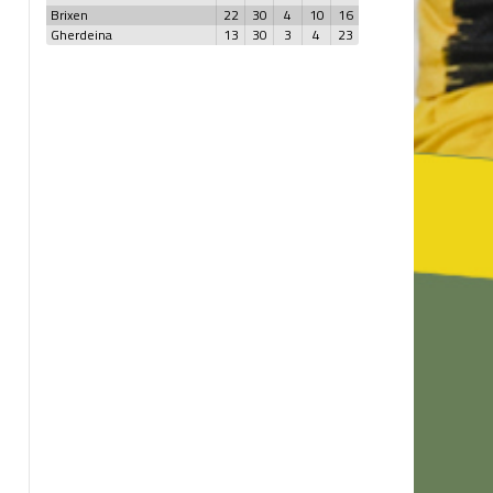
Brixen
22
30
4
10
16
Gherdeina
13
30
3
4
23