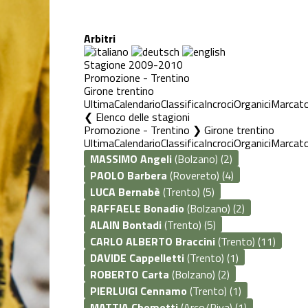
Arbitri
Stagione 2009-2010
Promozione - Trentino
Girone trentino
Ultima
Calendario
Classifica
Incroci
Organici
Marcato
Elenco delle stagioni
Promozione - Trentino ❯ Girone trentino
Ultima
Calendario
Classifica
Incroci
Organici
Marcato
MASSIMO Angeli
(Bolzano) (2)
PAOLO Barbera
(Rovereto) (4)
LUCA Bernabè
(Trento) (5)
RAFFAELE Bonadio
(Bolzano) (2)
ALAIN Bontadi
(Trento) (5)
CARLO ALBERTO Braccini
(Trento) (11)
DAVIDE Cappelletti
(Trento) (1)
ROBERTO Carta
(Bolzano) (2)
PIERLUIGI Cennamo
(Trento) (1)
MATTIA Chemotti
(Arco/Riva) (1)