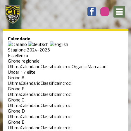
Calendario
Stagione 2024-2025
Eccellenza
Girone regionale
Ultima
Calendario
Classifica
Incroci
Organici
Marcatori
Under 17 elite
Girone A
Ultima
Calendario
Classifica
Incroci
Girone B
Ultima
Calendario
Classifica
Incroci
Girone C
Ultima
Calendario
Classifica
Incroci
Girone D
Ultima
Calendario
Classifica
Incroci
Girone E
Ultima
Calendario
Classifica
Incroci