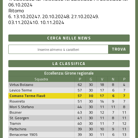
06.10.2024
Ritorno
6.
13.10.2024
7.
20.10.2024
8.
27.10.2024
9.
03.11.2024
10.
10.11.2024
CERCA NELLE NEWS
LA CLASSIFICA
Eccellenza: Girone regionale
Squadra
P
G
V
N
P
Virtus Bolzano
62
30
18
8
4
Levico Terme
57
30
17
6
7
Comano Terme Fiavé
57
30
17
6
7
Rovereto
51
30
14
9
7
Mori S.Stefano
44
30
11
11
8
Bozner
43
30
12
7
11
St. Georgen
41
30
11
8
11
Tramin
40
30
11
7
12
Partschins
39
30
10
9
11
Benacense 1905
39
30
11
6
13