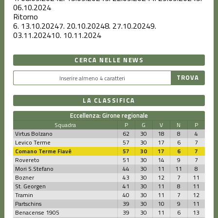
06.10.2024
Ritorno
6.
13.10.2024
7.
20.10.2024
8.
27.10.2024
9.
03.11.2024
10.
10.11.2024
CERCA NELLE NEWS
LA CLASSIFICA
Eccellenza: Girone regionale
Squadra
P
G
V
N
P
Virtus Bolzano
62
30
18
8
4
Levico Terme
57
30
17
6
7
Comano Terme Fiavé
57
30
17
6
7
Rovereto
51
30
14
9
7
Mori S.Stefano
44
30
11
11
8
Bozner
43
30
12
7
11
St. Georgen
41
30
11
8
11
Tramin
40
30
11
7
12
Partschins
39
30
10
9
11
Benacense 1905
39
30
11
6
13