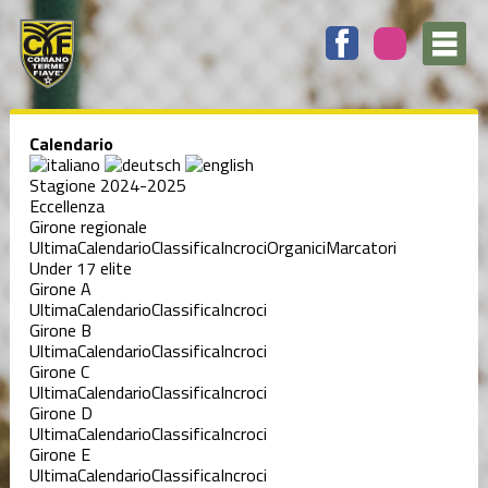
Calendario
Stagione 2024-2025
Eccellenza
Girone regionale
Ultima
Calendario
Classifica
Incroci
Organici
Marcatori
Under 17 elite
Girone A
Ultima
Calendario
Classifica
Incroci
Girone B
Ultima
Calendario
Classifica
Incroci
Girone C
Ultima
Calendario
Classifica
Incroci
Girone D
Ultima
Calendario
Classifica
Incroci
Girone E
Ultima
Calendario
Classifica
Incroci