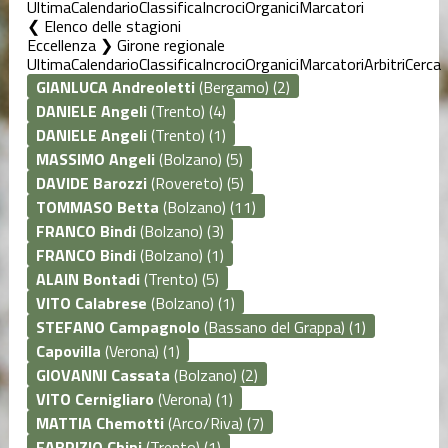
Ultima
Calendario
Classifica
Incroci
Organici
Marcatori
Elenco delle stagioni
Eccellenza ❯ Girone regionale
Ultima
Calendario
Classifica
Incroci
Organici
Marcatori
Arbitri
Cerca
GIANLUCA Andreoletti
(Bergamo) (2)
DANIELE Angeli
(Trento) (4)
DANIELE Angeli
(Trento) (1)
MASSIMO Angeli
(Bolzano) (5)
DAVIDE Barozzi
(Rovereto) (5)
TOMMASO Betta
(Bolzano) (11)
FRANCO Bindi
(Bolzano) (3)
FRANCO Bindi
(Bolzano) (1)
ALAIN Bontadi
(Trento) (5)
VITO Calabrese
(Bolzano) (1)
STEFANO Campagnolo
(Bassano del Grappa) (1)
Capovilla
(Verona) (1)
GIOVANNI Cassata
(Bolzano) (2)
VITO Cernigliaro
(Verona) (1)
MATTIA Chemotti
(Arco/Riva) (7)
FABRIZIO Chini
(Trento) (1)