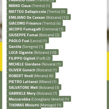
MIRKO Claus
(Trento) (1)
MATTEO Dallapiccola
(Trento) (5)
EMILIANO De Cassan
(Bolzano) (12)
GIACOMO Frisanco
(Trento) (4)
JACOPO Fumagalli
(Cremona) (1)
GIUSEPPE Fumai
(Bolzano) (2)
PAOLO Fusi
(Lecco) (1)
Gentile
(Seregno) (1)
LUCA Gigante
(Bolzano) (10)
FILIPPO Giglioli
(Forlì) (2)
MICHELE Giordano
(Novara) (1)
OLIVER Gunsch
(Bolzano) (1)
ROBERT Knoll
(Merano) (6)
PIETRO Lattanzi
(Milano) (1)
SALVATORE Meli
(Bolzano) (3)
GABRIELE Mery
(Bolzano) (7)
Mezzarobba
(Conegliano Veneto) (1)
THOMAS Miniutti
(Maniago) (1)