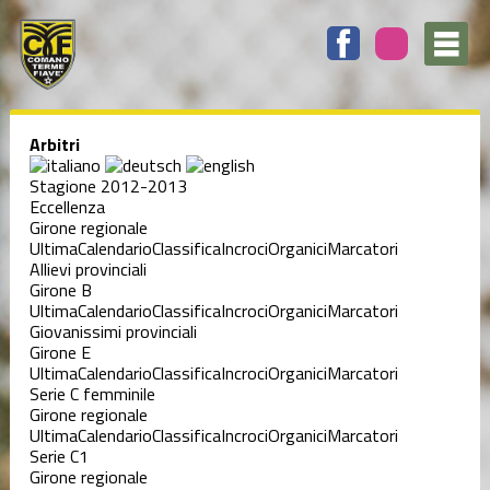
Arbitri
Stagione 2012-2013
Eccellenza
Girone regionale
Ultima
Calendario
Classifica
Incroci
Organici
Marcatori
Allievi provinciali
Girone B
Ultima
Calendario
Classifica
Incroci
Organici
Marcatori
Giovanissimi provinciali
Girone E
Ultima
Calendario
Classifica
Incroci
Organici
Marcatori
Serie C femminile
Girone regionale
Ultima
Calendario
Classifica
Incroci
Organici
Marcatori
Serie C1
Girone regionale