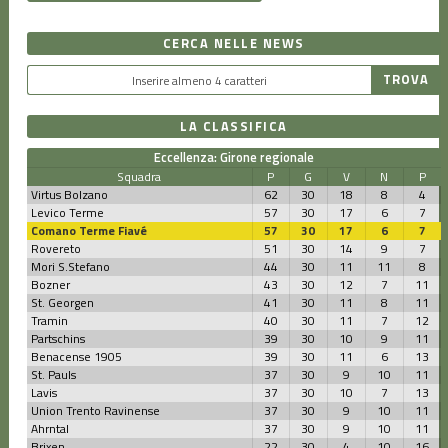
CERCA NELLE NEWS
LA CLASSIFICA
Eccellenza: Girone regionale
Squadra
P
G
V
N
P
Virtus Bolzano
62
30
18
8
4
Levico Terme
57
30
17
6
7
Comano Terme Fiavé
57
30
17
6
7
Rovereto
51
30
14
9
7
Mori S.Stefano
44
30
11
11
8
Bozner
43
30
12
7
11
St. Georgen
41
30
11
8
11
Tramin
40
30
11
7
12
Partschins
39
30
10
9
11
Benacense 1905
39
30
11
6
13
St. Pauls
37
30
9
10
11
Lavis
37
30
10
7
13
Union Trento Ravinense
37
30
9
10
11
Ahrntal
37
30
9
10
11
Brixen
22
30
4
10
16