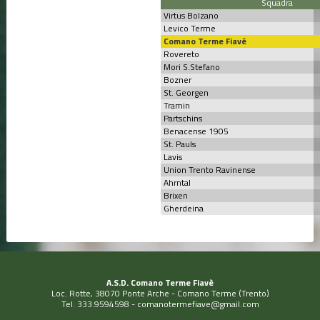
Squadra
Virtus Bolzano
Levico Terme
Comano Terme Fiavé
Rovereto
Mori S.Stefano
Bozner
St. Georgen
Tramin
Partschins
Benacense 1905
St. Pauls
Lavis
Union Trento Ravinense
Ahrntal
Brixen
Gherdeina
A.S.D. Comano Terme Fiavè
Loc. Rotte, 38070 Ponte Arche - Comano Terme (Trento)
Tel. 333.9594598 -
comanotermefiave@gmail.com