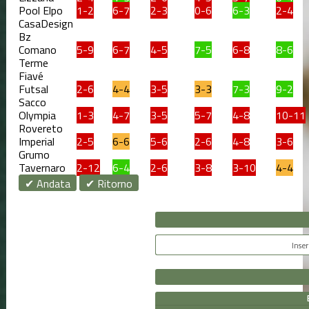
Pool Elpo
1-2
6-7
2-3
0-6
6-3
2-4
CasaDesign
Bz
Comano
5-9
6-7
4-5
7-5
6-8
8-6
Terme
Fiavé
Futsal
2-6
4-4
3-5
3-3
7-3
9-2
Sacco
Olympia
1-3
4-7
3-5
5-7
4-8
10-11
Rovereto
Imperial
2-5
6-6
5-6
2-6
4-8
3-6
Grumo
Tavernaro
2-12
6-4
2-6
3-8
3-10
4-4
✔ Andata
✔ Ritorno