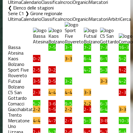
Ultima
Calendario
Classifica
Incroci
Organici
Marcatori
Elenco delle stagioni
Serie C1 ❯ Girone regionale
Ultima
Calendario
Classifica
Incroci
Organici
Marcatori
Arbitri
Cerca
Bassa
7-5
3-1
7-2
7-3
16-3
Atesina
Kaos
0-2
3-3
6-4
6-1
5-2
Bolzano
Sport Five
2-5
0-2
4-2
5-3
1-2
Rovereto
Futsal
3-5
0-5
3-2
3-3
4-2
Bolzano
C5 San
2-3
4-4
4-4
3-3
2-3
Gottardo
Cornacci
5-2
3-6
9-5
2-2
6-3
Giacchabitat
2-2
1-5
2-2
2-3
6-4
3-3
Trento
Mercatone
4-4
4-7
2-7
5-3
3-8
10-3
Uno
Lizzana
2-4
4-3
2-6
4-5
5-7
6-4