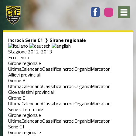
Incroci: Serie C1 ❭ Girone regionale
Stagione 2012-2013
Eccellenza
Girone regionale
Ultima
Calendario
Classifica
Incroci
Organici
Marcatori
Allievi provinciali
Girone B
Ultima
Calendario
Classifica
Incroci
Organici
Marcatori
Giovanissimi provinciali
Girone E
Ultima
Calendario
Classifica
Incroci
Organici
Marcatori
Serie C femminile
Girone regionale
Ultima
Calendario
Classifica
Incroci
Organici
Marcatori
Serie C1
Girone regionale