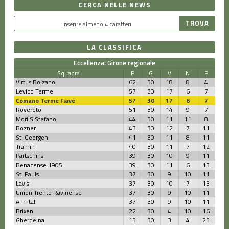
CERCA NELLE NEWS
LA CLASSIFICA
Eccellenza: Girone regionale
Squadra
P
G
V
N
P
Virtus Bolzano
62
30
18
8
4
Levico Terme
57
30
17
6
7
Comano Terme Fiavé
57
30
17
6
7
Rovereto
51
30
14
9
7
Mori S.Stefano
44
30
11
11
8
Bozner
43
30
12
7
11
St. Georgen
41
30
11
8
11
Tramin
40
30
11
7
12
Partschins
39
30
10
9
11
Benacense 1905
39
30
11
6
13
St. Pauls
37
30
9
10
11
Lavis
37
30
10
7
13
Union Trento Ravinense
37
30
9
10
11
Ahrntal
37
30
9
10
11
Brixen
22
30
4
10
16
Gherdeina
13
30
3
4
23