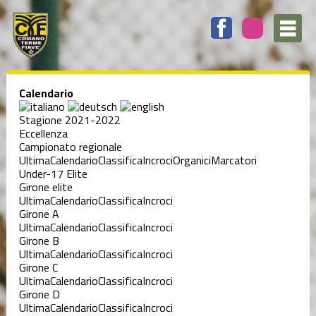
Calendario
Stagione 2021-2022
Eccellenza
Campionato regionale
Ultima
Calendario
Classifica
Incroci
Organici
Marcatori
Under-17 Elite
Girone elite
Ultima
Calendario
Classifica
Incroci
Girone A
Ultima
Calendario
Classifica
Incroci
Girone B
Ultima
Calendario
Classifica
Incroci
Girone C
Ultima
Calendario
Classifica
Incroci
Girone D
Ultima
Calendario
Classifica
Incroci