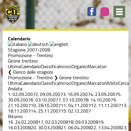
Calendario
Stagione 2007-2008
Promozione - Trentino
Girone trentino
Ultima
Calendario
Classifica
Incroci
Organici
Marcatori
Elenco delle stagioni
Promozione - Trentino ❯ Girone trentino
Ultima
Calendario
Classifica
Incroci
Organici
Marcatori
Arbitri
Cerca
Andata
1.
02.09.2007
2.
09.09.2007
3.
16.09.2007
4.
23.09.2007
5.
30.09.2007
6.
03.10.2007
7.
07.10.2007
8.
14.10.2007
9.
21.10.2007
10.
28.10.2007
11.
04.11.2007
12.
11.11.2007
13.
18.11.2007
14.
25.11.2007
15.
02.12.2007
Ritorno
16.
24.02.2008
17.
02.03.2008
18.
09.03.2008
19.
16.03.2008
20.
30.03.2008
21.
06.04.2008
22.
13.04.2008
23.