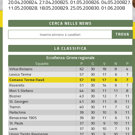
20.04.2008
24.
27.04.2008
25.
01.05.2008
26.
04.05.2008
27.
11.05.2008
28.
18.05.2008
29.
25.05.2008
30.
01.06.2008
CERCA NELLE NEWS
LA CLASSIFICA
Eccellenza: Girone regionale
Squadra
P
G
V
N
P
Virtus Bolzano
62
30
18
8
4
Levico Terme
57
30
17
6
7
Comano Terme Fiavé
57
30
17
6
7
Rovereto
51
30
14
9
7
Mori S.Stefano
44
30
11
11
8
Bozner
43
30
12
7
11
St. Georgen
41
30
11
8
11
Tramin
40
30
11
7
12
Partschins
39
30
10
9
11
Benacense 1905
39
30
11
6
13
St. Pauls
37
30
9
10
11
Lavis
37
30
10
7
13
Union Trento Ravinense
37
30
9
10
11