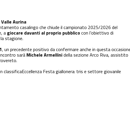
 Valle Aurina
untamento casalingo che chiude il campionato 2025/2026 del
e, a
giocare davanti al proprio pubblico
con l’obiettivo di
la stagione.
1
, un precedente positivo da confermare anche in questa occasione
l’incontro sarà
Michele Armellini
della sezione Arco Riva, assistito
Rovereto.
 classifica
Eccellenza
Festa giallonera: tris e settore giovanile