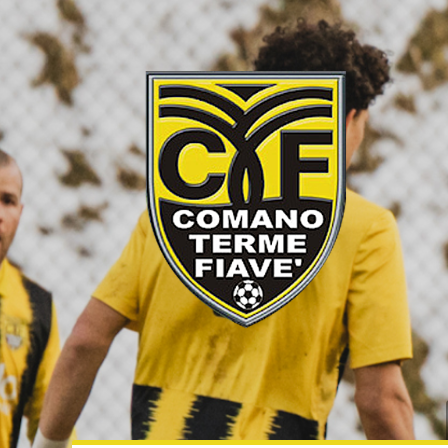
degli
argomenti
delle
notizie:
C5
Femminile
C5 Serie C1
Coppa Italia
Coppa
Trentino
Dalla società
Eccellenza