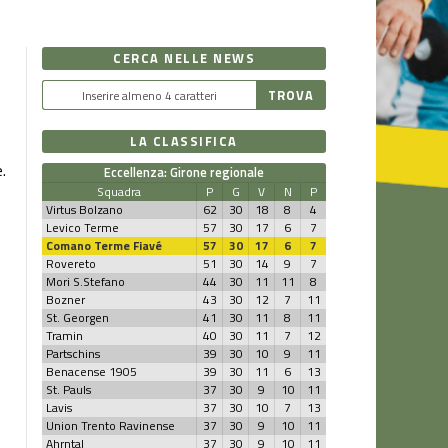
CERCA NELLE NEWS
LA CLASSIFICA
.
Eccellenza: Girone regionale
Squadra
P
G
V
N
P
Virtus Bolzano
62
30
18
8
4
Levico Terme
57
30
17
6
7
Comano Terme Fiavé
57
30
17
6
7
Rovereto
51
30
14
9
7
Mori S.Stefano
44
30
11
11
8
Bozner
43
30
12
7
11
St. Georgen
41
30
11
8
11
Tramin
40
30
11
7
12
Partschins
39
30
10
9
11
Benacense 1905
39
30
11
6
13
St. Pauls
37
30
9
10
11
Lavis
37
30
10
7
13
Union Trento Ravinense
37
30
9
10
11
Ahrntal
37
30
9
10
11