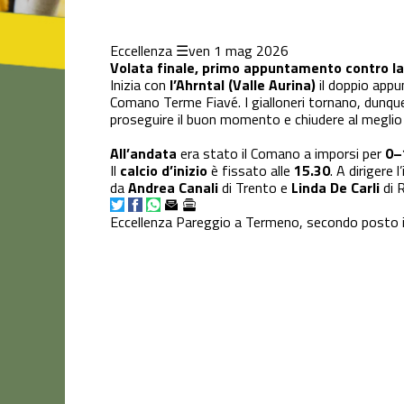
Eccellenza
ven 1 mag 2026
Juniores
Volata finale, primo appuntamento contro la
Inizia con
l’Ahrntal (Valle Aurina)
il doppio app
Comano Terme Fiavé. I gialloneri tornano, dunqu
Settore
proseguire il buon momento e chiudere al meglio 
Giovanile
All’andata
era stato il Comano a imporsi per
0–
Il
calcio d’inizio
è fissato alle
15.30
. A dirigere 
Tornei
da
Andrea Canali
di Trento e
Linda De Carli
di 
Eccellenza
Pareggio a Termeno, secondo posto in
Varie