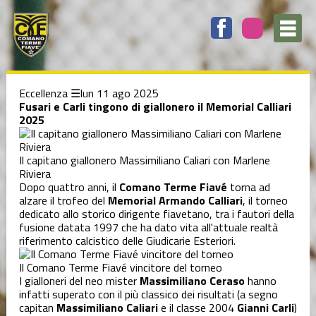
Elenco
degli
argomenti
delle
notizie:
C5
Femminile
Eccellenza
lun 11 ago 2025
Fusari e Carli tingono di giallonero il Memorial Calliari
2025
C5 Serie C1
Il capitano giallonero Massimiliano Caliari con Marlene
Riviera
Coppa Italia
Dopo quattro anni, il
Comano Terme Fiavé
torna ad
alzare il trofeo del
Memorial Armando Calliari
, il torneo
dedicato allo storico dirigente fiavetano, tra i fautori della
Coppa
fusione datata 1997 che ha dato vita all'attuale realtà
Trentino
riferimento calcistico delle Giudicarie Esteriori.
Il Comano Terme Fiavé vincitore del torneo
Dalla società
I gialloneri del neo mister
Massimiliano Ceraso
hanno
infatti superato con il più classico dei risultati (a segno
capitan
Massimiliano Caliari
e il classe 2004
Gianni Carli
)