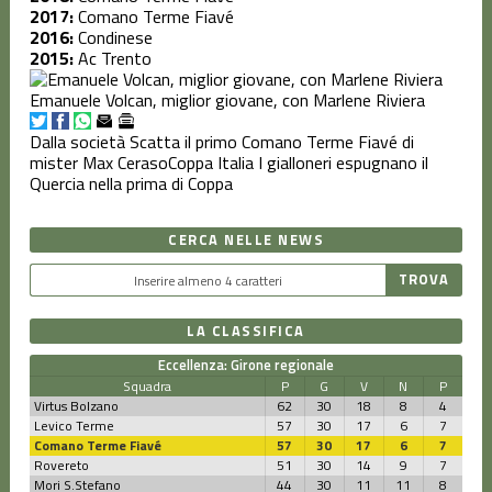
2017:
Comano Terme Fiavé
2016:
Condinese
2015:
Ac Trento
Emanuele Volcan, miglior giovane, con Marlene Riviera
Dalla società
Scatta il primo Comano Terme Fiavé di
mister Max Ceraso
Coppa Italia
I gialloneri espugnano il
Quercia nella prima di Coppa
CERCA NELLE NEWS
LA CLASSIFICA
Eccellenza: Girone regionale
Squadra
P
G
V
N
P
Virtus Bolzano
62
30
18
8
4
Levico Terme
57
30
17
6
7
Comano Terme Fiavé
57
30
17
6
7
Rovereto
51
30
14
9
7
Mori S.Stefano
44
30
11
11
8