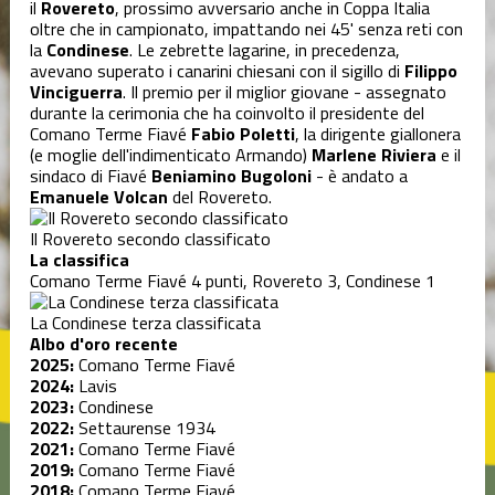
il
Rovereto
, prossimo avversario anche in Coppa Italia
Eccellenza
oltre che in campionato, impattando nei 45' senza reti con
la
Condinese
. Le zebrette lagarine, in precedenza,
avevano superato i canarini chiesani con il sigillo di
Filippo
Juniores
Vinciguerra
. Il premio per il miglior giovane - assegnato
durante la cerimonia che ha coinvolto il presidente del
Comano Terme Fiavé
Fabio Poletti
, la dirigente giallonera
Settore
(e moglie dell'indimenticato Armando)
Marlene Riviera
e il
Giovanile
sindaco di Fiavé
Beniamino Bugoloni
- è andato a
Emanuele Volcan
del Rovereto.
Tornei
Il Rovereto secondo classificato
La classifica
Comano Terme Fiavé 4 punti, Rovereto 3, Condinese 1
Varie
La Condinese terza classificata
Albo d'oro recente
2025:
Comano Terme Fiavé
2024:
Lavis
2023:
Condinese
2022:
Settaurense 1934
2021:
Comano Terme Fiavé
2019:
Comano Terme Fiavé
2018:
Comano Terme Fiavé