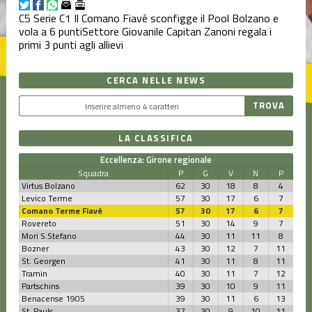
Eccellenza
C5 Serie C1
Il Comano Fiavé sconfigge il Pool Bolzano e
vola a 6 punti
Settore Giovanile
Capitan Zanoni regala i
primi 3 punti agli allievi
Juniores
CERCA NELLE NEWS
Settore
Giovanile
LA CLASSIFICA
Tornei
Eccellenza: Girone regionale
Squadra
P
G
V
N
P
Virtus Bolzano
62
30
18
8
4
Varie
Levico Terme
57
30
17
6
7
Comano Terme Fiavé
57
30
17
6
7
Rovereto
51
30
14
9
7
Mori S.Stefano
44
30
11
11
8
Bozner
43
30
12
7
11
St. Georgen
41
30
11
8
11
Tramin
40
30
11
7
12
Partschins
39
30
10
9
11
Benacense 1905
39
30
11
6
13
St. Pauls
37
30
9
10
11