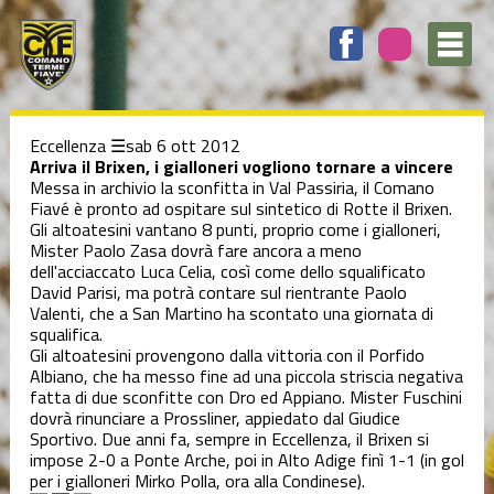
Elenco
degli
argomenti
delle
notizie:
C5
Femminile
Eccellenza
sab 6 ott 2012
Arriva il Brixen, i gialloneri vogliono tornare a vincere
Messa in archivio la sconfitta in Val Passiria, il Comano
Fiavé è pronto ad ospitare sul sintetico di Rotte il Brixen.
C5 Serie C1
Gli altoatesini vantano 8 punti, proprio come i gialloneri,
Mister Paolo Zasa dovrà fare ancora a meno
dell'acciaccato Luca Celia, così come dello squalificato
Coppa Italia
David Parisi, ma potrà contare sul rientrante Paolo
Valenti, che a San Martino ha scontato una giornata di
squalifica.
Coppa
Gli altoatesini provengono dalla vittoria con il Porfido
Trentino
Albiano, che ha messo fine ad una piccola striscia negativa
fatta di due sconfitte con Dro ed Appiano. Mister Fuschini
dovrà rinunciare a Prossliner, appiedato dal Giudice
Dalla società
Sportivo. Due anni fa, sempre in Eccellenza, il Brixen si
impose 2-0 a Ponte Arche, poi in Alto Adige finì 1-1 (in gol
per i gialloneri Mirko Polla, ora alla Condinese).