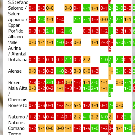
S.Stefano
3
Salorno /
0-1
0-3
0-0
0-0
0-1
4-1
1-1
0-1
2-
2-0
2-3
Salurn
1
Appiano /
0-1
2-0
1-1
1-4
2-1
3-1
1-3
0-0
2-
2-1
1-1
Eppan
0
Porfido
0-3
1-3
2-1
1-2
1-0
0-3
1-2
1-2
1-
2-3
1-7
Albiano
0
Valle
0-0
1-1
1-1
1-0
0-3
0-0
1-1
2-3
1-
4-0
5-1
Aurina
2
/ Ahrntal
Rotaliana
0-1
0-1
0-1
0-2
2-1
0-2
2-2
1-0
2-
2-0
0-1
1
Alense
0-0
1-5
0-2
1-0
2-3
3-3
0-0
1-2
1-
3-1
0-2
1
Brixen
2-3
0-2
2-1
0-1
0-0
1-2
1-1
2-0
1-1
0-0
3-1
Maia Alta
0-0
0-2
0-2
1-1
1-3
1-3
1-0
2-1
1-1
1-
1-0
/
0
Obermais
Rovereto
0-2
0-3
0-1
1-2
2-2
4-4
1-2
1-1
0-1
2-
0-0
1
Naturno /
1-2
3-4
0-4
1-4
0-1
2-2
4-1
2-2
4-0
2-
1-2
3-1
Naturns
2
Comano
1-2
1-1
0-0
0-0
1-1
1-2
1-4
1-0
1-2
0-
1-1
1-0
Terme
2