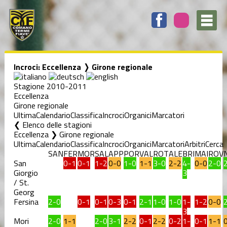
Incroci: Eccellenza ❭ Girone regionale
Stagione 2010-2011
Eccellenza
Girone regionale
Ultima
Calendario
Classifica
Incroci
Organici
Marcatori
Elenco delle stagioni
Eccellenza ❯ Girone regionale
Ultima
Calendario
Classifica
Incroci
Organici
Marcatori
Arbitri
Cerca
SAN
FER
MOR
SAL
APP
POR
VAL
ROT
ALE
BRI
MAI
ROV
San
0-1
0-1
1-2
0-0
1-0
1-1
3-0
2-2
4-
0-0
2-0
Giorgio
3
/ St.
Georg
Fersina
2-0
0-1
0-1
0-3
0-1
2-1
1-0
1-0
1-
1-2
0-0
3
Mori
2-0
1-1
2-0
3-1
2-2
0-1
2-2
0-2
1-
0-1
1-1