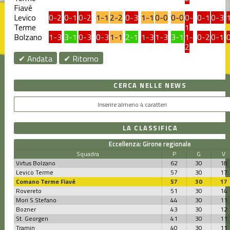
Fiavé
Levico
0-2
0-1
0-2
1-1
2-2
0-3
1-1
0-0
0-0
0-
0-1
0-3
Terme
1
Bolzano
1-3
3-1
0-3
0-3
1-1
2-1
1-3
1-3
3-1
1-
0-2
0-1
2
✔ Andata
✔ Ritorno
CERCA NELLE NEWS
LA CLASSIFICA
Eccellenza: Girone regionale
Squadra
P
G
V
Virtus Bolzano
62
30
18
Levico Terme
57
30
17
Comano Terme Fiavé
57
30
17
Rovereto
51
30
14
Mori S.Stefano
44
30
11
Bozner
43
30
12
St. Georgen
41
30
11
Tramin
40
30
11