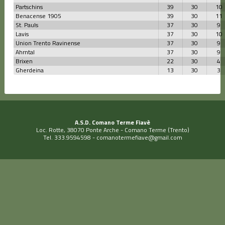
Partschins
39
30
10
Benacense 1905
39
30
11
St. Pauls
37
30
9
Lavis
37
30
10
Union Trento Ravinense
37
30
9
Ahrntal
37
30
9
Brixen
22
30
4
Gherdeina
13
30
3
A.S.D. Comano Terme Fiavè
Loc. Rotte, 38070 Ponte Arche - Comano Terme (Trento)
Tel. 333.9594598 -
comanotermefiave@gmail.com