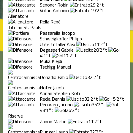
Senoner Robin
29'
2°t
Volino Antonio
19'
2°t
Allenatore
Rella Renè
Titolari St. Pauls
Passarella Jacopo
Schweigkofler Philipp
Untertrifaller Alex
11'
2°t
Degasperi Gabriel
28'
2°t
4'
1°t
17'
2°t
Muka Klejdi
Tschigg Manuel
Donadio Fabio
32'
2°t
Hofer Jakob
Annan Stephen Kofi
Recla Dennis
32'
2°t
15'
2°t
Pecoraro Jacopo
35'
2°t
43'
1°t
26'
2°t
Riserve
Zanon Martin
11'
2°t
Plunger Laurin
32'
2°t