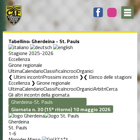
Tabellino: Gherdeina - St. Pauls
Stagione 2025-2026
Eccellenza
Girone regionale
Ultima
Calendario
Classifica
Incroci
Organici
❮ Ultimi incontri
Prossimi incontri ❯
Elenco delle stagioni
Eccellenza ❯ Girone regionale
Ultima
Calendario
Classifica
Incroci
Organici
Arbitri
Cerca
Gli altri incontri della giornata
Giornata n. 30 (15ª ritorno)
10 maggio 2026
Gherdeina
St. Pauls
1-6
Moroder Marco
32'
1°t