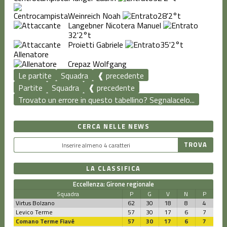
Weinreich Noah
28'
2°t
Langebner Nicotera Manuel
32'
2°t
Proietti Gabriele
35'
2°t
Allenatore
Crepaz Wolfgang
Le partite
Squadra
❰ precedente
Partite
Squadra
❰ precedente
Trovato un errore in questo tabellino? Segnalacelo...
CERCA NELLE NEWS
LA CLASSIFICA
Eccellenza: Girone regionale
Squadra
P
G
V
N
P
Virtus Bolzano
62
30
18
8
4
Levico Terme
57
30
17
6
7
Comano Terme Fiavé
57
30
17
6
7