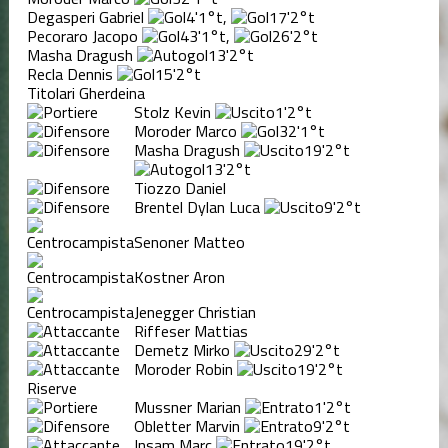
Degasperi Gabriel
4'
1°t
,
17'
2°t
Pecoraro Jacopo
43'
1°t
,
26'
2°t
Masha Dragush
13'
2°t
Recla Dennis
15'
2°t
Titolari Gherdeina
Stolz Kevin
1'
2°t
Moroder Marco
32'
1°t
Masha Dragush
19'
2°t
13'
2°t
Tiozzo Daniel
Brentel Dylan Luca
9'
2°t
Senoner Matteo
Kostner Aron
Jenegger Christian
Riffeser Mattias
Demetz Mirko
29'
2°t
Moroder Robin
19'
2°t
Riserve
Mussner Marian
1'
2°t
Obletter Marvin
9'
2°t
Insam Marc
19'
2°t