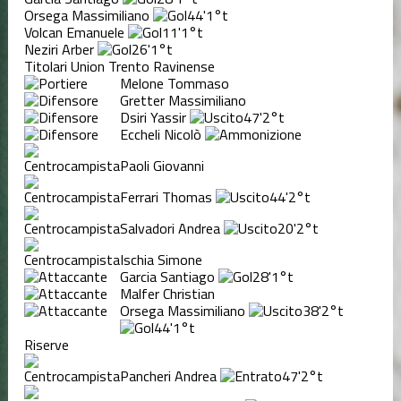
Orsega Massimiliano
44'
1°t
Volcan Emanuele
11'
1°t
Neziri Arber
26'
1°t
Titolari Union Trento Ravinense
Melone Tommaso
Gretter Massimiliano
Dsiri Yassir
47'
2°t
Eccheli Nicolò
Paoli Giovanni
Ferrari Thomas
44'
2°t
Salvadori Andrea
20'
2°t
Ischia Simone
Garcia Santiago
28'
1°t
Malfer Christian
Orsega Massimiliano
38'
2°t
44'
1°t
Riserve
Pancheri Andrea
47'
2°t