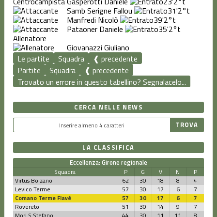
Gasperotti Daniele
23'
2°t
Samb Serigne Fallou
31'
2°t
Manfredi Nicolò
39'
2°t
Pataoner Daniele
35'
2°t
Allenatore
Giovanazzi Giuliano
Le partite
Squadra
❰ precedente
Partite
Squadra
❰ precedente
Trovato un errore in questo tabellino? Segnalacelo...
CERCA NELLE NEWS
LA CLASSIFICA
Eccellenza: Girone regionale
Squadra
P
G
V
N
P
Virtus Bolzano
62
30
18
8
4
Levico Terme
57
30
17
6
7
Comano Terme Fiavé
57
30
17
6
7
Rovereto
51
30
14
9
7
Mori S.Stefano
44
30
11
11
8