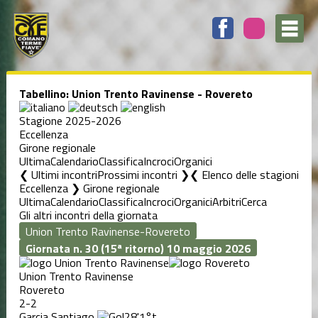
Tabellino: Union Trento Ravinense - Rovereto
Stagione 2025-2026
Eccellenza
Girone regionale
Ultima
Calendario
Classifica
Incroci
Organici
❮ Ultimi incontri
Prossimi incontri ❯
Elenco delle stagioni
Eccellenza ❯ Girone regionale
Ultima
Calendario
Classifica
Incroci
Organici
Arbitri
Cerca
Gli altri incontri della giornata
Giornata n. 30 (15ª ritorno)
10 maggio 2026
Union Trento Ravinense
Rovereto
2-2
Garcia Santiago
28'
1°t