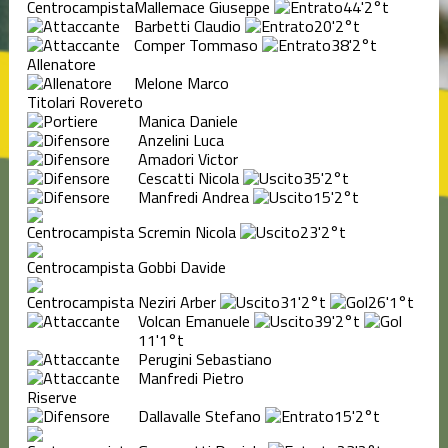
Mallemace Giuseppe
44'
2°t
Barbetti Claudio
20'
2°t
Comper Tommaso
38'
2°t
Allenatore
Melone Marco
Titolari Rovereto
Manica Daniele
Anzelini Luca
Amadori Victor
Cescatti Nicola
35'
2°t
Manfredi Andrea
15'
2°t
Scremin Nicola
23'
2°t
Gobbi Davide
Neziri Arber
31'
2°t
26'
1°t
Volcan Emanuele
39'
2°t
11'
1°t
Perugini Sebastiano
Manfredi Pietro
Riserve
Dallavalle Stefano
15'
2°t