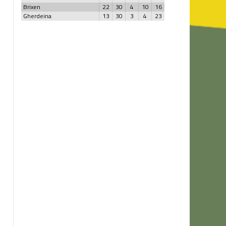
Brixen
22
30
4
10
16
Gherdeina
13
30
3
4
23