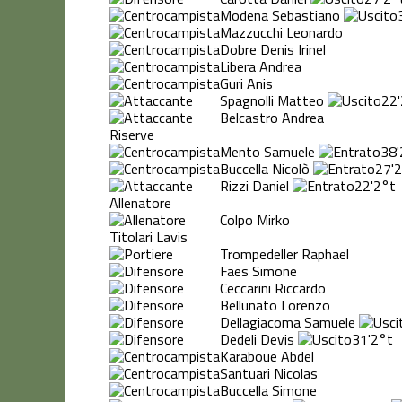
Modena Sebastiano
Mazzucchi Leonardo
Dobre Denis Irinel
Libera Andrea
Guri Anis
Spagnolli Matteo
22'
Belcastro Andrea
Riserve
Mento Samuele
38'
Buccella Nicolò
27'
2
Rizzi Daniel
22'
2°t
Allenatore
Colpo Mirko
Titolari Lavis
Trompedeller Raphael
Faes Simone
Ceccarini Riccardo
Bellunato Lorenzo
Dellagiacoma Samuele
Dedeli Devis
31'
2°t
Karaboue Abdel
Santuari Nicolas
Buccella Simone