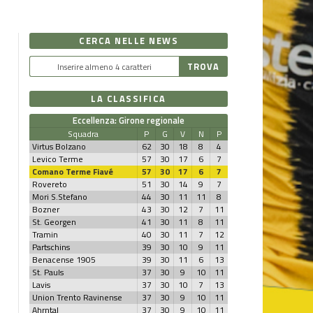
CERCA NELLE NEWS
LA CLASSIFICA
Eccellenza: Girone regionale
Squadra
P
G
V
N
P
Virtus Bolzano
62
30
18
8
4
Levico Terme
57
30
17
6
7
Comano Terme Fiavé
57
30
17
6
7
Rovereto
51
30
14
9
7
Mori S.Stefano
44
30
11
11
8
Bozner
43
30
12
7
11
St. Georgen
41
30
11
8
11
Tramin
40
30
11
7
12
Partschins
39
30
10
9
11
Benacense 1905
39
30
11
6
13
St. Pauls
37
30
9
10
11
Lavis
37
30
10
7
13
Union Trento Ravinense
37
30
9
10
11
Ahrntal
37
30
9
10
11