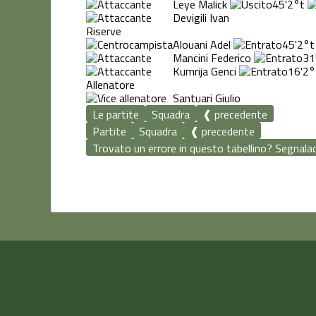
Leye Malick
45'
2°t
Devigili Ivan
Riserve
Alouani Adel
45'
2°t
Mancini Federico
31
Kumrija Genci
16'
2°
Allenatore
Santuari Giulio
Le partite
Squadra
❰ precedente
Partite
Squadra
❰ precedente
Trovato un errore in questo tabellino? Segnalace