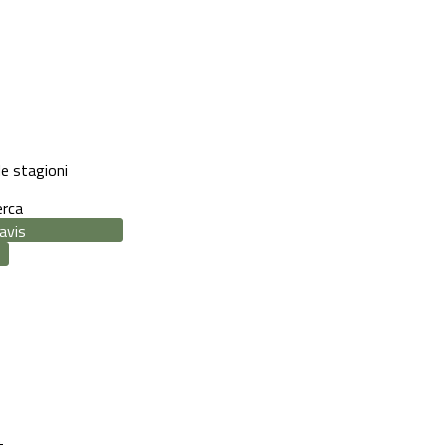
le stagioni
erca
t