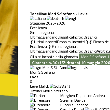
Tabellino: Mori S.Stefano - Lavis
Stagione 2025-2026
Eccellenza
Girone regionale
Ultima
Calendario
Classifica
Incroci
Organici
❮ Ultimi incontri
Prossimi incontri ❯
Elenco del
Eccellenza ❯ Girone regionale
Ultima
Calendario
Classifica
Incroci
Organici
Arbitri
C
Gli altri incontri della giornata
Giornata n. 30 (15ª ritorno)
10 maggio 2026
Mori S.Stefano
Lavis
0-1
Leye Malick
38'
2°t
Titolari Mori S.Stefano
Morghen Depentori Andrea
Scremin Davide
Buccella Federico
Carotta Daniel
27'
2°