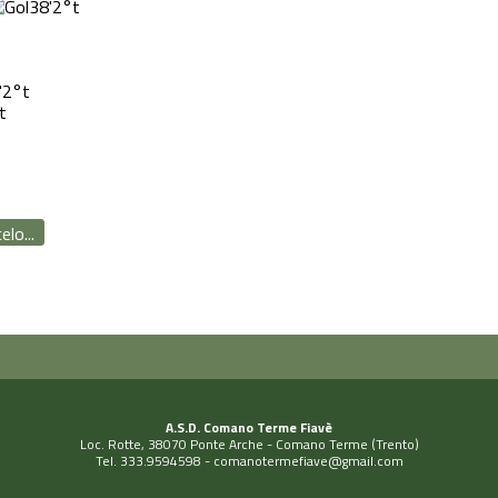
38'
2°t
'
2°t
t
lo...
A.S.D. Comano Terme Fiavè
Loc. Rotte, 38070 Ponte Arche - Comano Terme (Trento)
Tel. 333.9594598 -
comanotermefiave@gmail.com