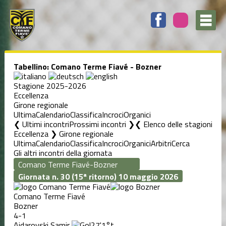
Tabellino: Comano Terme Fiavé - Bozner
Stagione 2025-2026
Eccellenza
Girone regionale
Ultima
Calendario
Classifica
Incroci
Organici
❮ Ultimi incontri
Prossimi incontri ❯
Elenco delle stagioni
Eccellenza ❯ Girone regionale
Ultima
Calendario
Classifica
Incroci
Organici
Arbitri
Cerca
Gli altri incontri della giornata
Giornata n. 30 (15ª ritorno)
10 maggio 2026
Comano Terme Fiavé
Bozner
4-1
Ajdarovski Samir
27'
1°t