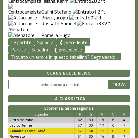
Fallaha Karim
28'
2°t
Gallini Stefano
1'
2°t
Briani Jacopo
9'
2°t
Rossato Samuel
33'
2°t
Allenatore
Pomella Hugo
Le partite
Squadra
❰ precedente
Partite
Squadra
❰ precedente
Trovato un errore in questo tabellino? Segnalacelo...
CERCA NELLE NEWS
LA CLASSIFICA
Eccellenza: Girone regionale
Squadra
P
G
V
N
P
Virtus Bolzano
62
30
18
8
4
Levico Terme
57
30
17
6
7
Comano Terme Fiavé
57
30
17
6
7
Rovereto
51
30
14
9
7