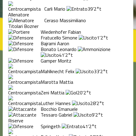
Carli Mario
39'
2°t
Allenatore
Ceraso Massimiliano
Titolari Bozner
Wiedenhofer Fabian
Fratucello Simone
1'
2°t
Bajrami Aaron
Bonato Leonardo
41'
2°t
Gamper Moritz
Mahlknecht Felix
33'
2°t
Marotta Mattia
Zeni Mattia
20'
2°t
Luther Hannes
28'
2°t
Bocchio Emanuele
Tessaro Gabriel
9'
2°t
Riserve
Springeth
41'
2°t