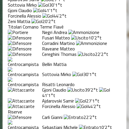
Sottovia Mirko
30'
1°t
Gjoni Claudio
41'
1°t
Forcinella Alessio
44'
2°t
Zeni Mattia
20'
2°t
Titolari Comano Terme Fiavé
Negri Andrea
Fusari Matteo
10'
2°t
Corradini Martino
Raveane Matteo
Cereghini Thomas
22'
2°t
Bellin Mattia
Sottovia Mirko
30'
1°t
Risatti Leonardo
Gjoni Claudio
39'
2°t
41'
1°t
Ajdarovski Samir
27'
1°t
Forcinella Alessio
44'
2°t
Riserve
Carli Gianni
22'
2°t
Sebastiani Michele
10'
2°t