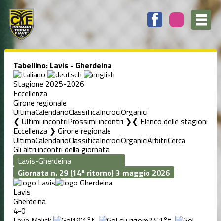
Tabellino: Lavis - Gherdeina
Stagione 2025-2026
Eccellenza
Girone regionale
Ultima
Calendario
Classifica
Incroci
Organici
❮ Ultimi incontri
Prossimi incontri ❯
Elenco delle stagioni
Eccellenza ❯ Girone regionale
Ultima
Calendario
Classifica
Incroci
Organici
Arbitri
Cerca
Gli altri incontri della giornata
Giornata n. 29 (14ª ritorno)
3 maggio 2026
Lavis
Gherdeina
4-0
Leye Malick
19'
1°t
,
24'
1°t
,