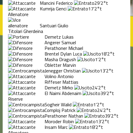
Mancini Federico
29'
2°t
Kumrija Genci
17'
2°t
Allenatore
Santuari Giulio
Titolari Gherdeina
Demetz Lukas
Angerer Samuel
Perathoner Michael
Brentel Dylan Luca
18'
2°t
Masha Dragush
1'
2°t
Obletter Marvin
Jenegger Christian
13'
2°t
Volino Antonio
Riffeser Mattias
Demetz Mirko
24'
2°t
El Naimi Abdenaim
39'
2°t
Riserve
Sogheir Walid
1'
2°t
Comploj Patrick
24'
2°t
Perathoner Nathan
39'
2°t
Moroder Robin
13'
2°t
Insam Marc
18'
2°t
Allenatore