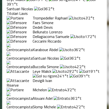
39'
1°t
Santuari Nicolas
36'
2°t
Titolari Lavis
Trompedeller Raphael
43'
2°t
Faes Simone
Dedeli Devis
Bellunato Lorenzo
Dellagiacoma Samuele
17'
2°t
Ceccarini Riccardo
Karaboue Abdel
36'
2°t
Santuari Nicolas
36'
2°t
Buccella Simone
42'
2°t
Leye Malick
29'
2°t
19'
1°t
24'
1°t
39'
1°t
Devigili Ivan
Riserve
Michelon
43'
2°t
Alouani Adel
36'
2°t
Slomp Michele
42'
2°t