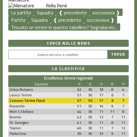
Rella Renè
Le partite
Squadra
❰ precedente
successiva ❱
Partite
Squadra
❰ precedente
successiva ❱
Trovato un errore in questo tabellino? Segnalacelo...
CERCA NELLE NEWS
LA CLASSIFICA
Eccellenza: Girone regionale
Squadra
P
G
V
N
P
Virtus Bolzano
62
30
18
8
4
Levico Terme
57
30
17
6
7
Comano Terme Fiavé
57
30
17
6
7
Rovereto
51
30
14
9
7
Mori S.Stefano
44
30
11
11
8
Bozner
43
30
12
7
11
St. Georgen
41
30
11
8
11
Tramin
40
30
11
7
12
Partschins
39
30
10
9
11