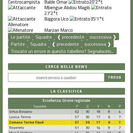
Balde Omar
20'
2°t
Mbengue Abdou Magib
27'
2°t
Bajgora Uco
35'
1°t
Allenatore
Marzari Marco
Le partite
Squadra
❰ precedente
successiva ❱
Partite
Squadra
❰ precedente
successiva ❱
Trovato un errore in questo tabellino? Segnalacelo...
CERCA NELLE NEWS
LA CLASSIFICA
Eccellenza: Girone regionale
Squadra
P
G
V
N
P
Virtus Bolzano
62
30
18
8
4
Levico Terme
57
30
17
6
7
Comano Terme Fiavé
57
30
17
6
7
Rovereto
51
30
14
9
7
Mori S.Stefano
44
30
11
11
8