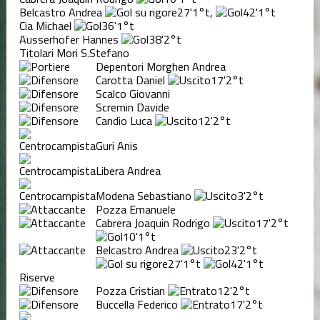
Belcastro Andrea
27'
1°t
,
42'
1°t
Cia Michael
36'
1°t
Ausserhofer Hannes
38'
2°t
Titolari Mori S.Stefano
Depentori Morghen Andrea
Carotta Daniel
17'
2°t
Scalco Giovanni
Scremin Davide
Candio Luca
12'
2°t
Guri Anis
Libera Andrea
Modena Sebastiano
3'
2°t
Pozza Emanuele
Cabrera Joaquin Rodrigo
17'
2°t
10'
1°t
Belcastro Andrea
23'
2°t
27'
1°t
42'
1°t
Riserve
Pozza Cristian
12'
2°t
Buccella Federico
17'
2°t