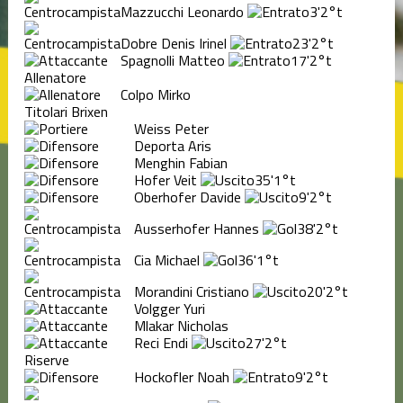
Mazzucchi Leonardo
3'
2°t
Dobre Denis Irinel
23'
2°t
Spagnolli Matteo
17'
2°t
Allenatore
Colpo Mirko
Titolari Brixen
Weiss Peter
Deporta Aris
Menghin Fabian
Hofer Veit
35'
1°t
Oberhofer Davide
9'
2°t
Ausserhofer Hannes
38'
2°t
Cia Michael
36'
1°t
Morandini Cristiano
20'
2°t
Volgger Yuri
Mlakar Nicholas
Reci Endi
27'
2°t
Riserve
Hockofler Noah
9'
2°t