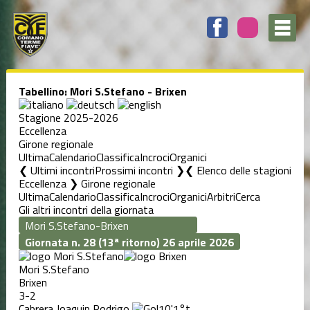
Tabellino: Mori S.Stefano - Brixen
Stagione 2025-2026
Eccellenza
Girone regionale
Ultima
Calendario
Classifica
Incroci
Organici
❮ Ultimi incontri
Prossimi incontri ❯
Elenco delle stagioni
Eccellenza ❯ Girone regionale
Ultima
Calendario
Classifica
Incroci
Organici
Arbitri
Cerca
Gli altri incontri della giornata
Giornata n. 28 (13ª ritorno)
26 aprile 2026
Mori S.Stefano
Brixen
3-2
Cabrera Joaquin Rodrigo
10'
1°t