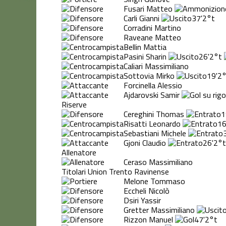
Fusari Matteo
Carli Gianni
37'
2°t
Corradini Martino
Raveane Matteo
Bellin Mattia
Pasini Sharin
26'
2°t
Caliari Massimiliano
Sottovia Mirko
19'
2°
Forcinella Alessio
Ajdarovski Samir
Riserve
Cereghini Thomas
1
Risatti Leonardo
16
Sebastiani Michele
Gjoni Claudio
26'
2°t
Allenatore
Ceraso Massimiliano
Titolari Union Trento Ravinense
Melone Tommaso
Eccheli Nicolò
Dsiri Yassir
Gretter Massimiliano
Rizzon Manuel
47'
2°t