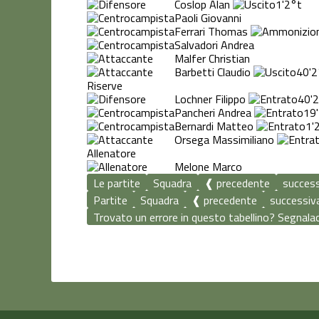
Coslop Alan
1'
2°t
Paoli Giovanni
Ferrari Thomas
Salvadori Andrea
Malfer Christian
Barbetti Claudio
40'
2
Riserve
Lochner Filippo
40'
2
Pancheri Andrea
19'
Bernardi Matteo
1'
Orsega Massimiliano
Allenatore
Melone Marco
Le partite
Squadra
❰ precedente
succes
Partite
Squadra
❰ precedente
successiv
Trovato un errore in questo tabellino? Segnalace