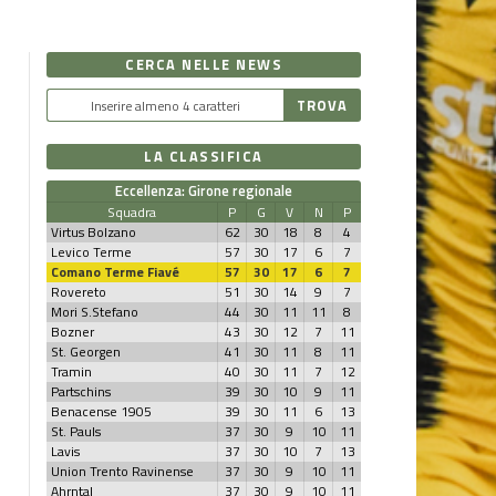
CERCA NELLE NEWS
LA CLASSIFICA
Eccellenza: Girone regionale
Squadra
P
G
V
N
P
Virtus Bolzano
62
30
18
8
4
Levico Terme
57
30
17
6
7
Comano Terme Fiavé
57
30
17
6
7
Rovereto
51
30
14
9
7
Mori S.Stefano
44
30
11
11
8
Bozner
43
30
12
7
11
St. Georgen
41
30
11
8
11
Tramin
40
30
11
7
12
Partschins
39
30
10
9
11
Benacense 1905
39
30
11
6
13
St. Pauls
37
30
9
10
11
Lavis
37
30
10
7
13
Union Trento Ravinense
37
30
9
10
11
Ahrntal
37
30
9
10
11