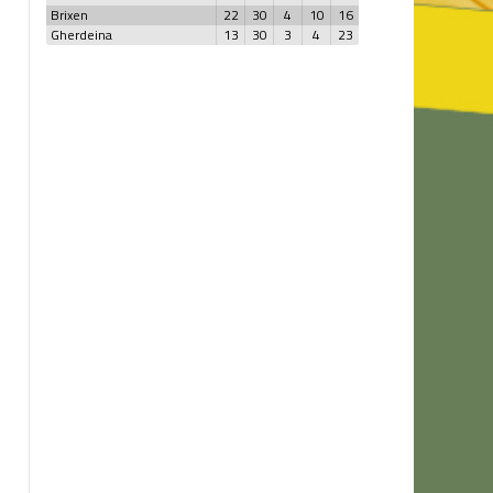
Brixen
22
30
4
10
16
Gherdeina
13
30
3
4
23