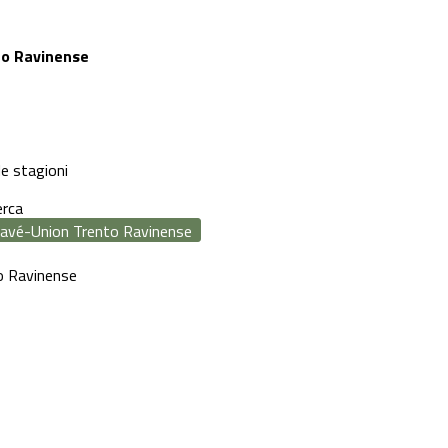
to Ravinense
le stagioni
erca