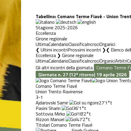
Tabellino: Comano Terme Fiavé - Union Tren
Stagione 2025-2026
Eccellenza
Girone regionale
Ultima
Calendario
Classifica
Incroci
Organici
❮ Ultimi incontri
Prossimi incontri ❯
Elenco del
Eccellenza ❯ Girone regionale
Ultima
Calendario
Classifica
Incroci
Organici
Arbitri
C
Gli altri incontri della giornata
Giornata n. 27 (12ª ritorno)
19 aprile 2026
Comano Terme Fiavé
Union Trento Ravinense
3-1
Ajdarovski Samir
27'
1°t
Pasini Sharin
36'
1°t
Sottovia Mirko
18'
2°t
Rizzon Manuel
47'
2°t
Titolari Comano Terme Fiavé
Singh Gurlove