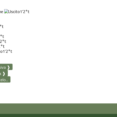
1'
2°t
°t
°t
2°t
2°t
1'
2°t
siva ❱
a ❱
lo...