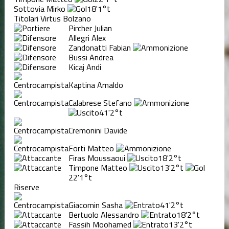
Sottovia Mirko
18'
1°t
Titolari Virtus Bolzano
Pircher Julian
Allegri Alex
Zandonatti Fabian
Bussi Andrea
Kicaj Andi
Kaptina Arnaldo
Calabrese Stefano
41'
2°t
Cremonini Davide
Forti Matteo
Firas Moussaoui
18'
2°t
Timpone Matteo
13'
2°t
22'
1°t
Riserve
Giacomin Sasha
41'
2°t
Bertuolo Alessandro
18'
2°t
Fassih Moohamed
13'
2°t