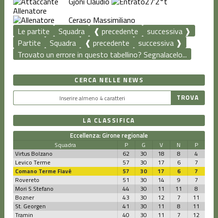
Gjoni Claudio
27'
2°t
Allenatore
Ceraso Massimiliano
Le partite
Squadra
❰ precedente
successiva ❱
Partite
Squadra
❰ precedente
successiva ❱
Trovato un errore in questo tabellino? Segnalacelo...
CERCA NELLE NEWS
LA CLASSIFICA
Eccellenza: Girone regionale
Squadra
P
G
V
N
P
Virtus Bolzano
62
30
18
8
4
Levico Terme
57
30
17
6
7
Comano Terme Fiavé
57
30
17
6
7
Rovereto
51
30
14
9
7
Mori S.Stefano
44
30
11
11
8
Bozner
43
30
12
7
11
St. Georgen
41
30
11
8
11
Tramin
40
30
11
7
12