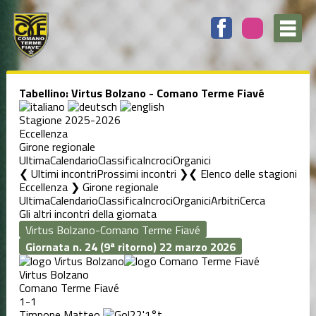
Tabellino: Virtus Bolzano - Comano Terme Fiavé
Stagione 2025-2026
Eccellenza
Girone regionale
Ultima
Calendario
Classifica
Incroci
Organici
❮ Ultimi incontri
Prossimi incontri ❯
Elenco delle stagioni
Eccellenza ❯ Girone regionale
Ultima
Calendario
Classifica
Incroci
Organici
Arbitri
Cerca
Gli altri incontri della giornata
Giornata n. 24 (9ª ritorno)
22 marzo 2026
Virtus Bolzano
Comano Terme Fiavé
1-1
Timpone Matteo
22'
1°t