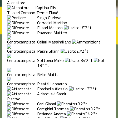
Allenatore
Kaptina Elis
Titolari Comano Terme Fiavé
Singh Gurlove
Corradini Martino
Fusari Matteo
18'
2°t
Raveane Matteo
Caliari Massimiliano
Pasini Sharin
27'
2°t
Sottovia Mirko
34'
2°t
18'
1°t
Bellin Mattia
Risatti Leonardo
Forcinella Alessio
13'
2°t
Ajdarovski Samir
Riserve
Carli Gianni
18'
2°t
Cereghini Thomas
13'
2°t
Berlanda Andrea
34'
2°t