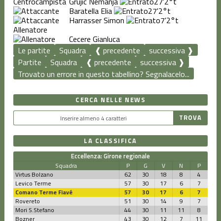
Grujic Nemanja
27'
2°t
Baratella Elia
27'
2°t
Harrasser Simon
7'
2°t
Allenatore
Cecere Gianluca
Le partite
Squadra
❰ precedente
successiva ❱
Partite
Squadra
❰ precedente
successiva ❱
Trovato un errore in questo tabellino? Segnalacelo...
CERCA NELLE NEWS
LA CLASSIFICA
Eccellenza: Girone regionale
Squadra
P
G
V
N
P
Virtus Bolzano
62
30
18
8
4
Levico Terme
57
30
17
6
7
Comano Terme Fiavé
57
30
17
6
7
Rovereto
51
30
14
9
7
Mori S.Stefano
44
30
11
11
8
Bozner
43
30
12
7
11