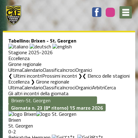
Tabellino: Brixen - St. Georgen
Stagione 2025-2026
Eccellenza
Girone regionale
Ultima
Calendario
Classifica
Incroci
Organici
❮ Ultimi incontri
Prossimi incontri ❯
Elenco delle stagioni
Eccellenza ❯ Girone regionale
Ultima
Calendario
Classifica
Incroci
Organici
Arbitri
Cerca
Gli altri incontri della giornata
Giornata n. 23 (8ª ritorno)
15 marzo 2026
Brixen
St. Georgen
0-2
Behiratche Hermann
7'
1°t
,
38'
1°t