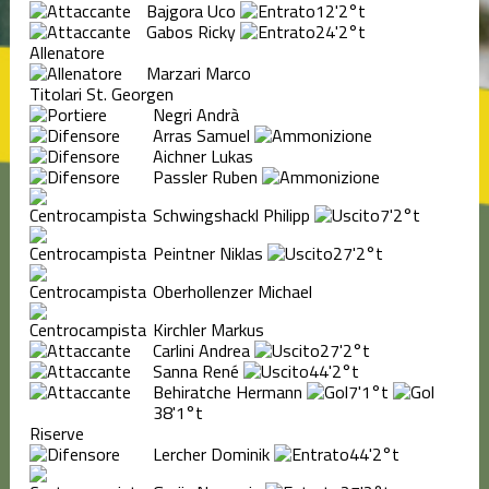
Bajgora Uco
12'
2°t
Gabos Ricky
24'
2°t
Allenatore
Marzari Marco
Titolari St. Georgen
Negri Andrà
Arras Samuel
Aichner Lukas
Passler Ruben
Schwingshackl Philipp
7'
2°t
Peintner Niklas
27'
2°t
Oberhollenzer Michael
Kirchler Markus
Carlini Andrea
27'
2°t
Sanna René
44'
2°t
Behiratche Hermann
7'
1°t
38'
1°t
Riserve
Lercher Dominik
44'
2°t