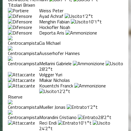
Titolari Brixen
Weiss Peter
Ayad Achraf
1'
2°t
Menghin Fabian
10'
1°t
Hockofler Noah
Deporta Aris
Cia Michael
Ausserhofer Hannes
Mellarini Gabriele
28'
2°t
Volgger Yuri
Mlakar Nicholas
Kouentchi Franck
12'
2°t
Riserve
Mueller Jonas
1'
2°t
Morandini Cristiano
28'
2°t
Reci Endi
10'
1°t
24'
2°t